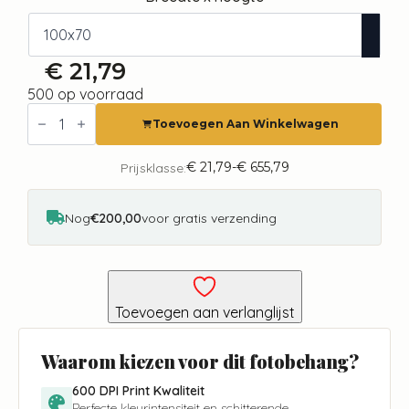
€
21,79
500 op voorraad
Fotobehang
-
Toevoegen Aan Winkelwagen
Lonely
Journey
aantal
€
21,79
-
€
655,79
Prijsklasse:
Prijsklasse:
€ 21,79
tot
€ 655,79
Nog
€200,00
voor gratis verzending
Toevoegen aan verlanglijst
Waarom kiezen voor dit fotobehang?
600 DPI Print Kwaliteit
Perfecte kleurintensiteit en schitterende