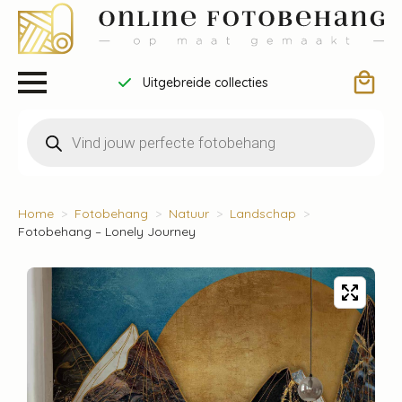
Uitgebreide collecties
Producten
zoeken
Home
Fotobehang
Natuur
Landschap
Fotobehang – Lonely Journey