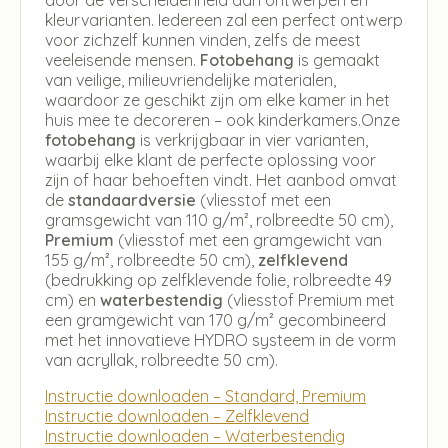
kleurvarianten. Iedereen zal een perfect ontwerp
voor zichzelf kunnen vinden, zelfs de meest
veeleisende mensen.
Fotobehang
is gemaakt
van veilige, milieuvriendelijke materialen,
waardoor ze geschikt zijn om elke kamer in het
huis mee te decoreren – ook kinderkamers.Onze
fotobehang
is verkrijgbaar in vier varianten,
waarbij elke klant de perfecte oplossing voor
zijn of haar behoeften vindt. Het aanbod omvat
de
standaardversie
(vliesstof met een
gramsgewicht van 110 g/m², rolbreedte 50 cm),
Premium
(vliesstof met een gramgewicht van
155 g/m², rolbreedte 50 cm),
zelfklevend
(bedrukking op zelfklevende folie, rolbreedte 49
cm) en
waterbestendig
(vliesstof Premium met
een gramgewicht van 170 g/m² gecombineerd
met het innovatieve HYDRO systeem in de vorm
van acryllak, rolbreedte 50 cm).
Instructie downloaden – Standard, Premium
Instructie downloaden – Zelfklevend
Instructie downloaden – Waterbestendig