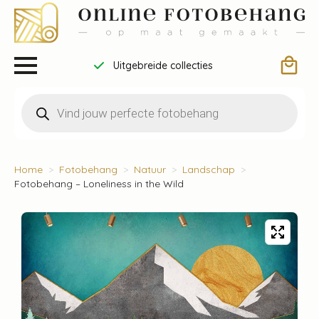
Uitgebreide collecties
Producten
zoeken
Home
Fotobehang
Natuur
Landschap
Fotobehang – Loneliness in the Wild