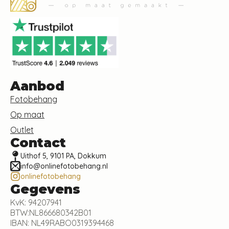
Aanbod
Fotobehang
Op maat
Outlet
Contact
Uithof 5, 9101 PA, Dokkum
info@onlinefotobehang.nl
onlinefotobehang
Gegevens
KvK: 94207941
BTW:NL866680342B01
IBAN: NL49RABO0319394468