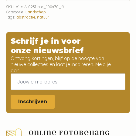
SKU:
A1-c-A-0231-a-a_100x70_ft
Categorie:
Landschap
Tags:
abstractie
,
natuur
Schrijf je in voor
onze nieuwsbrief
Ontvang kortingen, blijf op de hoogte van
nieuwe collecties en laat je inspireren. Meld je
aan!
Email
*
Inschrijven