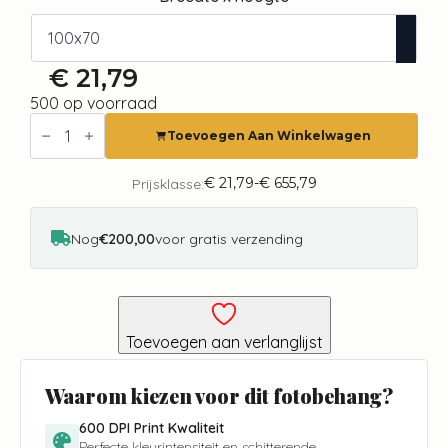
€
21,79
500 op voorraad
Fotobehang
-
Toevoegen Aan Winkelwagen
Loneliness
in
the
€
21,79
-
€
655,79
Prijsklasse:
Prijsklasse:
Wild
€ 21,79
aantal
tot
€ 655,79
Nog
€200,00
voor gratis verzending
Toevoegen aan verlanglijst
Waarom kiezen voor dit fotobehang?
600 DPI Print Kwaliteit
Perfecte kleurintensiteit en schitterende