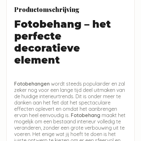
Productomschrijving
Fotobehang – het
perfecte
decoratieve
element
Fotobehangen
wordt steeds populairder en zal
zeker nog voor een lange tijd deel uitmaken van
de huidige interieurtrends. Dit is onder meer te
danken aan het feit dat het spectaculaire
effecten oplevert en omdat het aanbrengen
ervan heel eenvoudig is.
Fotobehang
maakt het
mogelijk om een bestaand interieur volledig te
veranderen, zonder een grote verbouwing uit te
voeren. Het enige wat jij hoeft te doen is het
juiste ontwerp te kiezen om er een sfeervol en