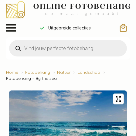
Uitgebreide collecties
Producten
zoeken
Home
Fotobehang
Natuur
Landschap
Fotobehang – By the sea