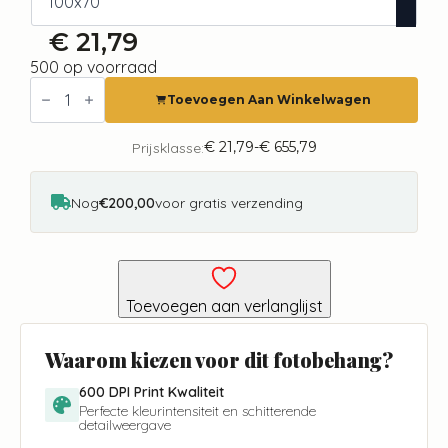
€
21,79
500 op voorraad
Fotobehang
-
Toevoegen Aan Winkelwagen
By
the
sea
€
21,79
-
€
655,79
Prijsklasse:
Prijsklasse:
aantal
€ 21,79
tot
€ 655,79
Nog
€200,00
voor gratis verzending
Toevoegen aan verlanglijst
Waarom kiezen voor dit fotobehang?
600 DPI Print Kwaliteit
Perfecte kleurintensiteit en schitterende
detailweergave