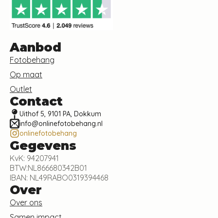
Aanbod
Fotobehang
Op maat
Outlet
Contact
Uithof 5, 9101 PA, Dokkum
info@onlinefotobehang.nl
onlinefotobehang
Gegevens
KvK: 94207941
BTW:NL866680342B01
IBAN: NL49RABO0319394468
Over
Over ons
Samen impact