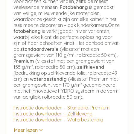
voor zichzelf kunnen vinden, zelfs de meest
veeleisende mensen.
Fotobehang
is gemaakt
van veilige, milieuvriendelijke materialen,
waardoor ze geschikt zijn om elke kamer in het
huis mee te decoreren – ook kinderkamers.Onze
fotobehang
is verkrijgbaar in vier varianten,
waarbij elke klant de perfecte oplossing voor
zijn of haar behoeften vindt. Het aanbod omvat
de
standaardversie
(vliesstof met een
gramsgewicht van 110 g/m², rolbreedte 50 cm),
Premium
(vliesstof met een gramgewicht van
155 g/m², rolbreedte 50 cm),
zelfklevend
(bedrukking op zelfklevende folie, rolbreedte 49
cm) en
waterbestendig
(vliesstof Premium met
een gramgewicht van 170 g/m² gecombineerd
met het innovatieve HYDRO systeem in de vorm
van acryllak, rolbreedte 50 cm).
Instructie downloaden – Standard, Premium
Instructie downloaden – Zelfklevend
Instructie downloaden – Waterbestendig
Meer lezen