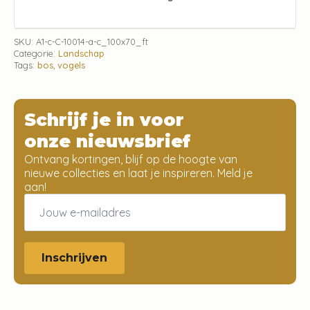
SKU:
A1-c-C-10014-a-c_100x70_ft
Categorie:
Landschap
Tags:
bos
,
vogels
Schrijf je in voor
onze nieuwsbrief
Ontvang kortingen, blijf op de hoogte van
nieuwe collecties en laat je inspireren. Meld je
aan!
Email
*
Inschrijven