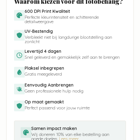
Waarom kiezen voor dit fotobehang?
600 DPI Print Kwaliteit
Perfecte kleurintensiteit en schitterende
detailweergave
UV-Bestendig
Verbleekt niet bij langdurige blootstelling aan
zonlicht
Levertijd 4 dagen
Snel geleverd en gemakkelijk zelf aan te brengen
Plaksel inbegrepen
Gratis meegeleverd
Eenvoudig Aanbrengen
Geen professionele hulp nodig
Op maat gemaakt
Perfect passend voor jouw ruimte
Samen impact maken
Wij doneren 10% van elke bestelling aan
goede doelen.
Lees meer