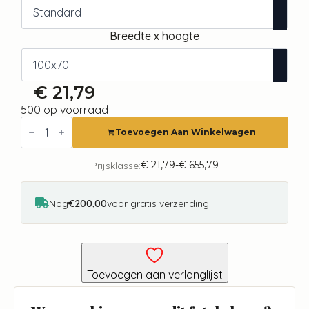
Breedte x hoogte
€
21,79
500 op voorraad
Fotobehang
-
Toevoegen Aan Winkelwagen
Bird's
flight
over
€
21,79
-
€
655,79
Prijsklasse:
Prijsklasse:
treetops
€ 21,79
-
tot
landscape
€ 655,79
Nog
€200,00
voor gratis verzending
of
a
dark
forest
in
fog
Toevoegen aan verlanglijst
aantal