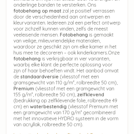
onderlinge banden te versterken. Ons
fotobehang op maat
zal je positief verrassen
door de verscheidenheid aan ontwerpen en
kleurvarianten. Iedereen zal een perfect ontwerp
voor zichzelf kunnen vinden, zelfs de meest
veeleisende mensen.
Fotobehang
is gemaakt
van veilige, milieuvriendelijke materialen,
waardoor ze geschikt zijn om elke kamer in het
huis mee te decoreren – ook kinderkamers.Onze
fotobehang
is verkrijgbaar in vier varianten,
waarbij elke klant de perfecte oplossing voor
zijn of haar behoeften vindt. Het aanbod omvat
de
standaardversie
(vliesstof met een
gramsgewicht van 110 g/m², rolbreedte 50 cm),
Premium
(vliesstof met een gramgewicht van
155 g/m², rolbreedte 50 cm),
zelfklevend
(bedrukking op zelfklevende folie, rolbreedte 49
cm) en
waterbestendig
(vliesstof Premium met
een gramgewicht van 170 g/m² gecombineerd
met het innovatieve HYDRO systeem in de vorm
van acryllak, rolbreedte 50 cm).