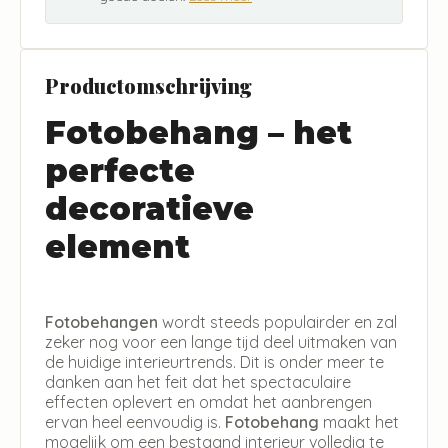
Productomschrijving
Fotobehang – het
perfecte
decoratieve
element
Fotobehangen
wordt steeds populairder en zal
zeker nog voor een lange tijd deel uitmaken van
de huidige interieurtrends. Dit is onder meer te
danken aan het feit dat het spectaculaire
effecten oplevert en omdat het aanbrengen
ervan heel eenvoudig is.
Fotobehang
maakt het
mogelijk om een bestaand interieur volledig te