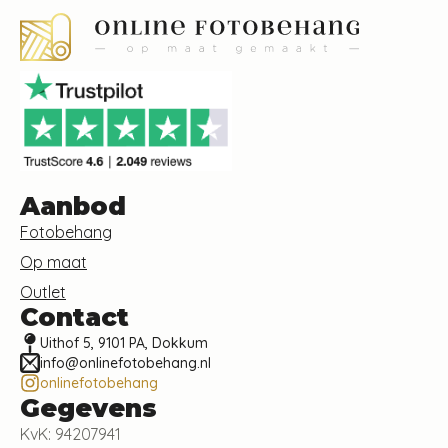
Aanbod
Fotobehang
Op maat
Outlet
Contact
Uithof 5, 9101 PA, Dokkum
info@onlinefotobehang.nl
onlinefotobehang
Gegevens
KvK: 94207941