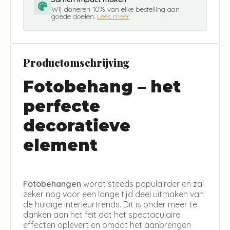
Wij doneren 10% van elke bestelling aan
goede doelen.
Lees meer
Productomschrijving
Fotobehang – het
perfecte
decoratieve
element
Fotobehangen
wordt steeds populairder en zal
zeker nog voor een lange tijd deel uitmaken van
de huidige interieurtrends. Dit is onder meer te
danken aan het feit dat het spectaculaire
effecten oplevert en omdat het aanbrengen