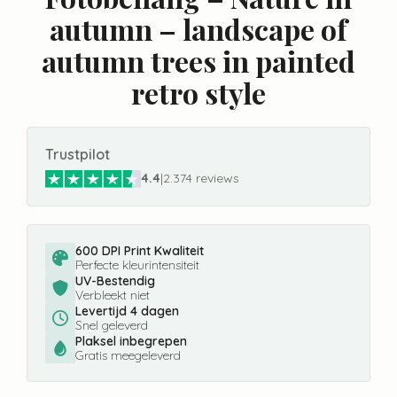
autumn – landscape of
autumn trees in painted
retro style
Trustpilot
4.4
|
2.374 reviews
600 DPI Print Kwaliteit
Perfecte kleurintensiteit
UV-Bestendig
Verbleekt niet
Levertijd 4 dagen
Snel geleverd
Plaksel inbegrepen
Gratis meegeleverd