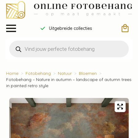
Uitgebreide collecties
Producten
zoeken
Home
Fotobehang
Natuur
Bloemen
Fotobehang – Nature in autumn – landscape of autumn trees
in painted retro style