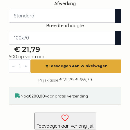
Afwerking
Breedte x hoogte
€
21,79
500 op voorraad
Fotobehang
-
Toevoegen Aan Winkelwagen
Nature
in
autumn
€
21,79
-
€
655,79
Prijsklasse:
Prijsklasse:
-
€ 21,79
landscape
tot
of
€ 655,79
Nog
€200,00
voor gratis verzending
autumn
trees
in
painted
retro
style
Toevoegen aan verlanglijst
aantal