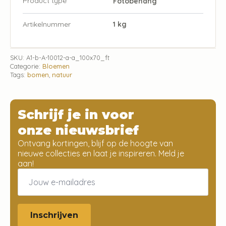
Product type
Fotobehang
Artikelnummer
1 kg
SKU:
A1-b-A-10012-a-a_100x70_ft
Categorie:
Bloemen
Tags:
bomen
,
natuur
Schrijf je in voor
onze nieuwsbrief
Ontvang kortingen, blijf op de hoogte van
nieuwe collecties en laat je inspireren. Meld je
aan!
Email
*
Inschrijven