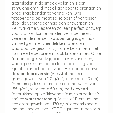
gezinsleden in de smaak vallen en is een
stimulans om tijd met elkaar door te brengen en
onderlinge banden te versterken. Ons
fotobehang op maat
zal je positief verrassen
door de verscheidenheid aan ontwerpen en
kleurvarianten. Iedereen zal een perfect ontwerp
voor zichzelf kunnen vinden, zelfs de meest
veeleisende mensen.
Fotobehang
is gemaakt
van veilige, milieuvriendelijke materialen,
waardoor ze geschikt zijn om elke kamer in het
huis mee te decoreren – ook kinderkamers.Onze
fotobehang
is verkrijgbaar in vier varianten,
waarbij elke klant de perfecte oplossing voor
zijn of haar behoeften vindt. Het aanbod omvat
de
standaardversie
(vliesstof met een
gramsgewicht van 110 g/m², rolbreedte 50 cm),
Premium
(vliesstof met een gramgewicht van
155 g/m², rolbreedte 50 cm),
zelfklevend
(bedrukking op zelfklevende folie, rolbreedte 49
cm) en
waterbestendig
(vliesstof Premium met
een gramgewicht van 170 g/m² gecombineerd
met het innovatieve HYDRO systeem in de vorm