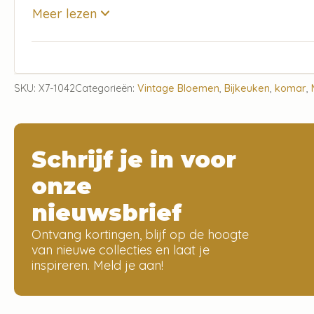
Meer lezen
SKU:
X7-1042
Categorieën:
Vintage Bloemen
,
Bijkeuken
,
komar
,
Schrijf je in voor
onze
nieuwsbrief
Ontvang kortingen, blijf op de hoogte
van nieuwe collecties en laat je
inspireren. Meld je aan!