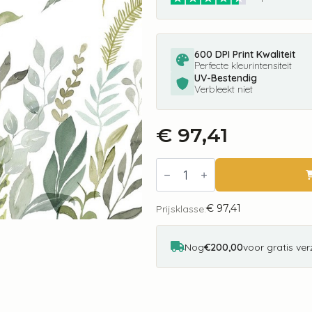
600 DPI Print Kwaliteit
Perfecte kleurintensiteit
UV-Bestendig
Verbleekt niet
€
97,41
Fotobehang
Breeze
X7-
1042
€
97,41
Komar
Prijsklasse:
aantal
Nog
€200,00
voor gratis ve