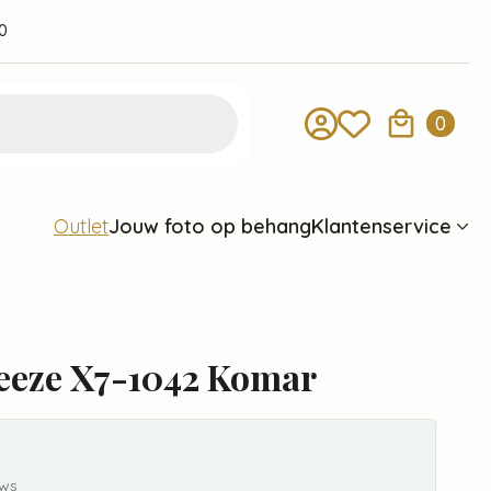
0
0
Jouw foto op behang
Klantenservice
Outlet
eeze X7-1042 Komar
ews