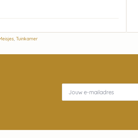
Meisjes
,
Tuinkamer
Email
*