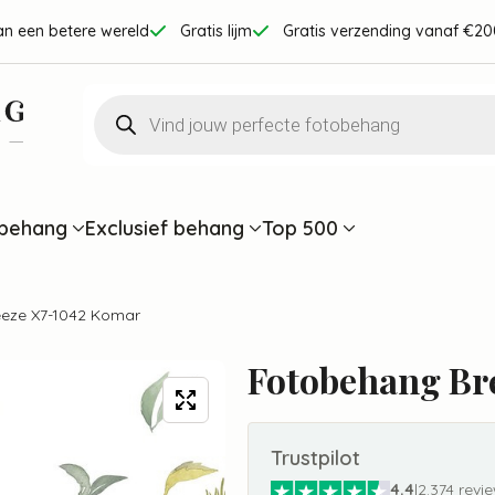
an een betere wereld
Gratis lijm
Gratis verzending vanaf €20
Producten
zoeken
behang
Exclusief behang
Top 500
eze X7-1042 Komar
Fotobehang Br
Trustpilot
4.4
|
2.374 revi