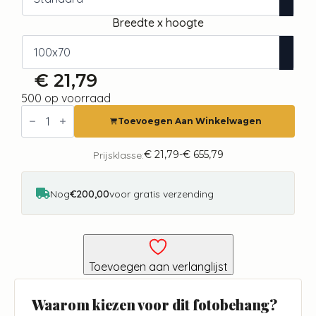
Breedte x hoogte
€
21,79
500 op voorraad
Fotobehang
-
Toevoegen Aan Winkelwagen
Time
for
Dandelions
€
21,79
-
€
655,79
Prijsklasse:
Prijsklasse:
-
€ 21,79
Second
tot
Variant
€ 655,79
Nog
€200,00
voor gratis verzending
aantal
Toevoegen aan verlanglijst
Waarom kiezen voor dit fotobehang?