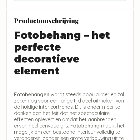
Productomschrijving
Fotobehang – het
perfecte
decoratieve
element
Fotobehangen
wordt steeds populairder en zal
zeker nog voor een lange tijd deel uitmaken van
de huidige interieurtrends. Dit is onder meer te
danken aan het feit dat het spectaculaire
effecten oplevert en omdat het aanbrengen
ervan heel eenvoudig is.
Fotobehang
maakt het
mogelijk om een bestaand interieur volledig te
veranderen, zonder een grote verbouwing uit te