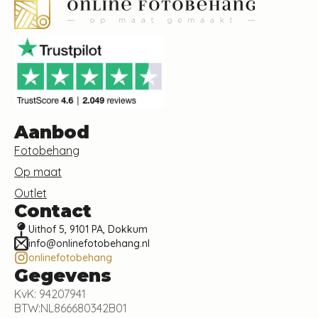
Aanbod
Fotobehang
Op maat
Outlet
Contact
Uithof 5, 9101 PA, Dokkum
info@onlinefotobehang.nl
onlinefotobehang
Gegevens
KvK: 94207941
BTW:NL866680342B01