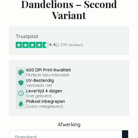
Dandelions – Second
Variant
Trustpilot
4.4
|
2.374 reviews
600 DPI Print Kwaliteit
Perfecte kleurintensiteit
UV-Bestendig
Verbleekt niet
Levertijd 4 dagen
Snel geleverd
Plaksel inbegrepen
Gratis meegeleverd
Afwerking