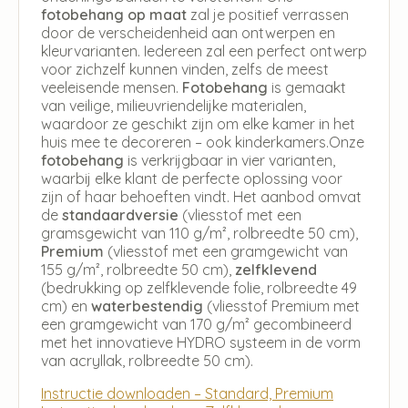
fotobehang op maat
zal je positief verrassen
door de verscheidenheid aan ontwerpen en
kleurvarianten. Iedereen zal een perfect ontwerp
voor zichzelf kunnen vinden, zelfs de meest
veeleisende mensen.
Fotobehang
is gemaakt
van veilige, milieuvriendelijke materialen,
waardoor ze geschikt zijn om elke kamer in het
huis mee te decoreren – ook kinderkamers.Onze
fotobehang
is verkrijgbaar in vier varianten,
waarbij elke klant de perfecte oplossing voor
zijn of haar behoeften vindt. Het aanbod omvat
de
standaardversie
(vliesstof met een
gramsgewicht van 110 g/m², rolbreedte 50 cm),
Premium
(vliesstof met een gramgewicht van
155 g/m², rolbreedte 50 cm),
zelfklevend
(bedrukking op zelfklevende folie, rolbreedte 49
cm) en
waterbestendig
(vliesstof Premium met
een gramgewicht van 170 g/m² gecombineerd
met het innovatieve HYDRO systeem in de vorm
van acryllak, rolbreedte 50 cm).
Instructie downloaden – Standard, Premium