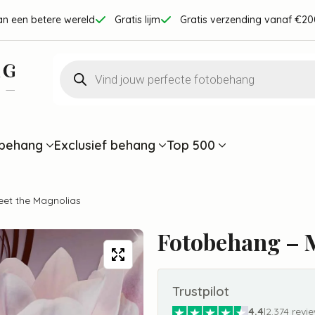
an een betere wereld
Gratis lijm
Gratis verzending vanaf €20
Producten
zoeken
behang
Exclusief behang
Top 500
et the Magnolias
Fotobehang – 
Trustpilot
4.4
|
2.374 revi