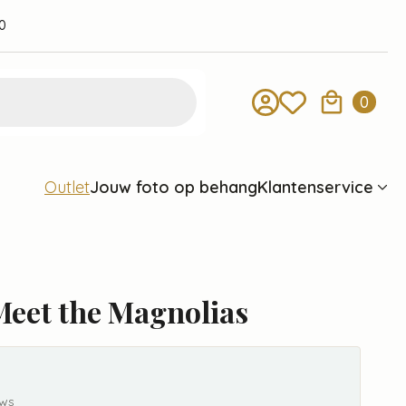
0
0
Jouw foto op behang
Klantenservice
Outlet
Meet the Magnolias
ews