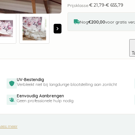
the
€
21,79
-
€
655,79
Magnolias
Prijsklasse:
Prijsklasse:
aantal
€ 21,79
tot
€ 655,79
Nog
€200,00
voor gratis ve
T
UV-Bestendig
Verbleekt niet bij langdurige blootstelling aan zonlicht
Eenvoudig Aanbrengen
Geen professionele hulp nodig
Lees meer