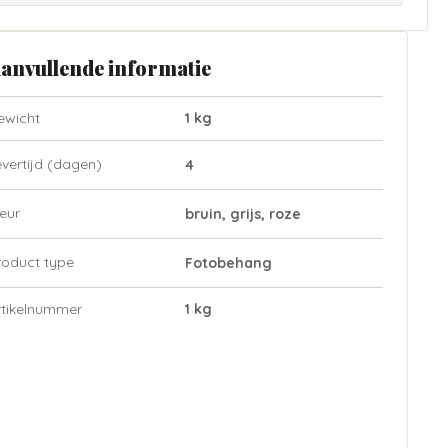
anvullende informatie
ewicht
1 kg
evertijd (dagen)
4
eur
bruin, grijs, roze
roduct type
Fotobehang
rtikelnummer
1 kg