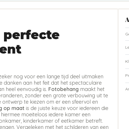
A
 perfecte
G
ent
L
Kl
P
zeker nog voor een lange tijd deel uitmaken
te danken aan het feit dat het spectaculaire
n heel eenvoudig is.
Fotobehang
maakt het
A
eranderen, zonder een grote verbouwing uit te
ste ontwerp te kiezen om er een sfeervol en
g op maat
is de juiste keuze voor iedereen die
t hiermee moeiteloos iedere kamer een
oonkamer, kinderkamer of eetkamer betreft.
rengen. Vergeleken met het schilderen van een