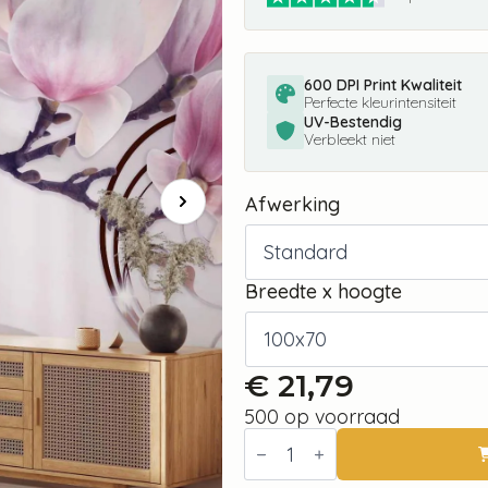
600 DPI Print Kwaliteit
Perfecte kleurintensiteit
UV-Bestendig
Verbleekt niet
Afwerking
Breedte x hoogte
€
21,79
500 op voorraad
Fotobehang
-
Meet