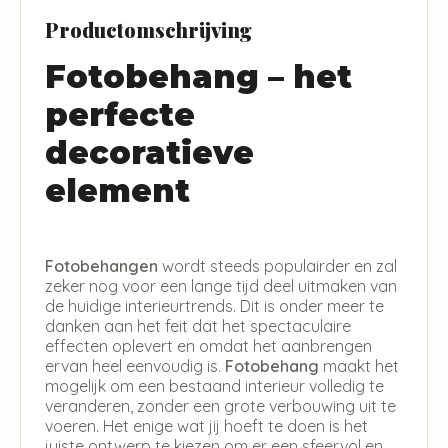
Productomschrijving
Fotobehang – het
perfecte
decoratieve
element
Fotobehangen
wordt steeds populairder en zal
zeker nog voor een lange tijd deel uitmaken van
de huidige interieurtrends. Dit is onder meer te
danken aan het feit dat het spectaculaire
effecten oplevert en omdat het aanbrengen
ervan heel eenvoudig is.
Fotobehang
maakt het
mogelijk om een bestaand interieur volledig te
veranderen, zonder een grote verbouwing uit te
voeren. Het enige wat jij hoeft te doen is het
juiste ontwerp te kiezen om er een sfeervol en