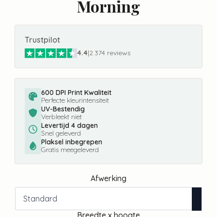
Morning
Trustpilot
4.4
|
2.374 reviews
600 DPI Print Kwaliteit
Perfecte kleurintensiteit
UV-Bestendig
Verbleekt niet
Levertijd 4 dagen
Snel geleverd
Plaksel inbegrepen
Gratis meegeleverd
Afwerking
Breedte x hoogte