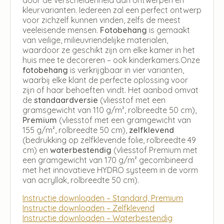
kleurvarianten. Iedereen zal een perfect ontwerp
voor zichzelf kunnen vinden, zelfs de meest
veeleisende mensen.
Fotobehang
is gemaakt
van veilige, milieuvriendelijke materialen,
waardoor ze geschikt zijn om elke kamer in het
huis mee te decoreren – ook kinderkamers.Onze
fotobehang
is verkrijgbaar in vier varianten,
waarbij elke klant de perfecte oplossing voor
zijn of haar behoeften vindt. Het aanbod omvat
de
standaardversie
(vliesstof met een
gramsgewicht van 110 g/m², rolbreedte 50 cm),
Premium
(vliesstof met een gramgewicht van
155 g/m², rolbreedte 50 cm),
zelfklevend
(bedrukking op zelfklevende folie, rolbreedte 49
cm) en
waterbestendig
(vliesstof Premium met
een gramgewicht van 170 g/m² gecombineerd
met het innovatieve HYDRO systeem in de vorm
van acryllak, rolbreedte 50 cm).
Instructie downloaden – Standard, Premium
Instructie downloaden – Zelfklevend
Instructie downloaden – Waterbestendig