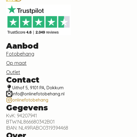
Aanbod
Fotobehang
Op maat
Outlet
Contact
Uithof 5, 9101 PA, Dokkum
info@onlinefotobehang.nl
onlinefotobehang
Gegevens
KvK: 94207941
BTW:NL866680342B01
IBAN: NL49RABO0319394468
Over