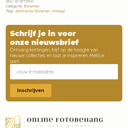
SKU:
A1-SFT2106
Categorie:
Bloemen
Tags:
abstractie
,
bloemen
,
vintage
Schrijf je in voor
onze nieuwsbrief
Ontvang kortingen, blijf op de hoogte van
nieuwe collecties en laat je inspireren. Meld je
aan!
Email
*
Inschrijven