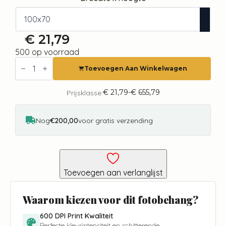
€
21,79
500 op voorraad
Fotobehang
-
Toevoegen Aan Winkelwagen
Gloomy
Morning
aantal
€
21,79
-
€
655,79
Prijsklasse:
Prijsklasse:
€ 21,79
tot
€ 655,79
Nog
€200,00
voor gratis verzending
Toevoegen aan verlanglijst
Waarom kiezen voor dit fotobehang?
600 DPI Print Kwaliteit
Perfecte kleurintensiteit en schitterende