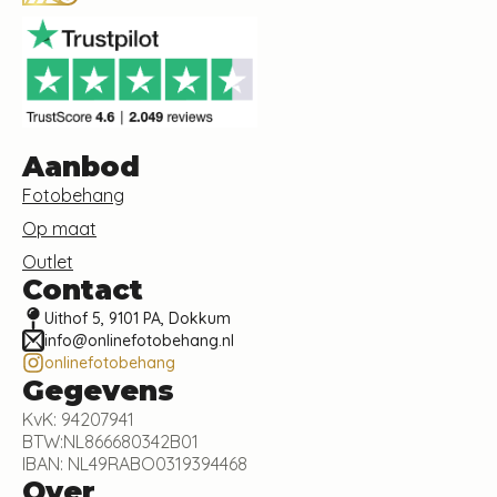
Aanbod
Fotobehang
Op maat
Outlet
Contact
Uithof 5, 9101 PA, Dokkum
info@onlinefotobehang.nl
onlinefotobehang
Gegevens
KvK: 94207941
BTW:NL866680342B01
IBAN: NL49RABO0319394468
Over