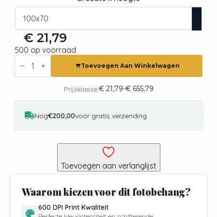
€
21,79
500 op voorraad
Fotobehang
-
Toevoegen Aan Winkelwagen
Floral
Moment
aantal
€
21,79
-
€
655,79
Prijsklasse:
Prijsklasse:
€ 21,79
tot
€ 655,79
Nog
€200,00
voor gratis verzending
Toevoegen aan verlanglijst
Waarom kiezen voor dit fotobehang?
600 DPI Print Kwaliteit
Perfecte kleurintensiteit en schitterende