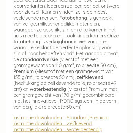
kleurvarianten. Iedereen zal een perfect ontwerp
voor zichzelf kunnen vinden, zelfs de meest
veeleisende mensen.
Fotobehang
is gemaakt
van veilige, milieuvriendelijke materialen,
waardoor ze geschikt zijn om elke kamer in het
huis mee te decoreren – ook kinderkamers.Onze
fotobehang
is verkrijgbaar in vier varianten,
waarbij elke klant de perfecte oplossing voor
zijn of haar behoeften vindt. Het aanbod omvat
de
standaardversie
(vliesstof met een
gramsgewicht van 110 g/m², rolbreedte 50 cm),
Premium
(vliesstof met een gramgewicht van
155 g/m², rolbreedte 50 cm),
zelfklevend
(bedrukking op zelfklevende folie, rolbreedte 49
cm) en
waterbestendig
(vliesstof Premium met
een gramgewicht van 170 g/m² gecombineerd
met het innovatieve HYDRO systeem in de vorm
van acryllak, rolbreedte 50 cm).
Instructie downloaden – Standard, Premium
Instructie downloaden – Zelfklevend
Instructie downloaden – Waterbestendig