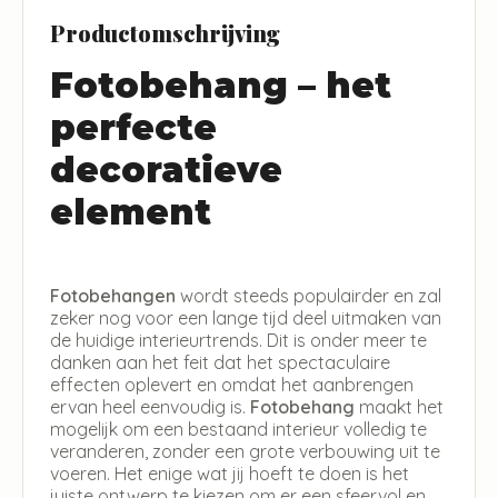
Productomschrijving
Fotobehang – het
perfecte
decoratieve
element
Fotobehangen
wordt steeds populairder en zal
zeker nog voor een lange tijd deel uitmaken van
de huidige interieurtrends. Dit is onder meer te
danken aan het feit dat het spectaculaire
effecten oplevert en omdat het aanbrengen
ervan heel eenvoudig is.
Fotobehang
maakt het
mogelijk om een bestaand interieur volledig te
veranderen, zonder een grote verbouwing uit te
voeren. Het enige wat jij hoeft te doen is het
juiste ontwerp te kiezen om er een sfeervol en