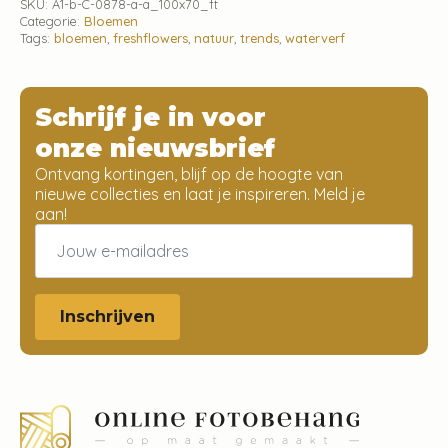
SKU:
A1-b-C-0878-a-a_100x70_ft
Categorie:
Bloemen
Tags:
bloemen
,
freshflowers
,
natuur
,
trends
,
waterverf
Schrijf je in voor
onze nieuwsbrief
Ontvang kortingen, blijf op de hoogte van
nieuwe collecties en laat je inspireren. Meld je
aan!
Email
*
Inschrijven