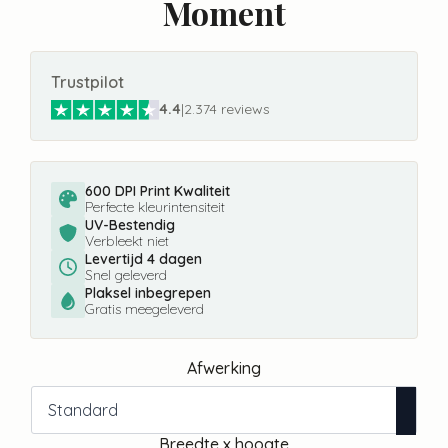
Moment
Trustpilot
4.4
|
2.374 reviews
600 DPI Print Kwaliteit
Perfecte kleurintensiteit
UV-Bestendig
Verbleekt niet
Levertijd 4 dagen
Snel geleverd
Plaksel inbegrepen
Gratis meegeleverd
Afwerking
Breedte x hoogte