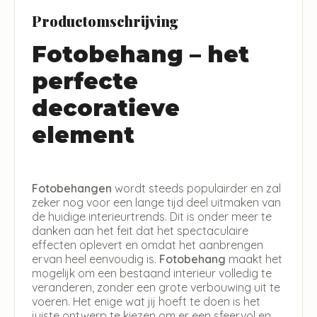
Productomschrijving
Fotobehang – het
perfecte
decoratieve
element
Fotobehangen
wordt steeds populairder en zal
zeker nog voor een lange tijd deel uitmaken van
de huidige interieurtrends. Dit is onder meer te
danken aan het feit dat het spectaculaire
effecten oplevert en omdat het aanbrengen
ervan heel eenvoudig is.
Fotobehang
maakt het
mogelijk om een bestaand interieur volledig te
veranderen, zonder een grote verbouwing uit te
voeren. Het enige wat jij hoeft te doen is het
juiste ontwerp te kiezen om er een sfeervol en