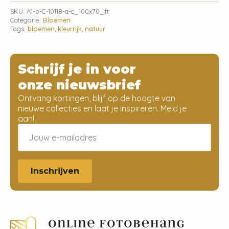
SKU:
A1-b-C-10118-a-c_100x70_ft
Categorie:
Bloemen
Tags:
bloemen
,
kleurrijk
,
natuur
Schrijf je in voor
onze nieuwsbrief
Ontvang kortingen, blijf op de hoogte van
nieuwe collecties en laat je inspireren. Meld je
aan!
Email
*
Inschrijven