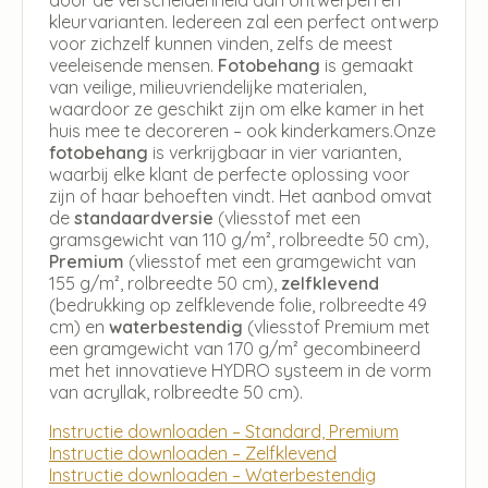
kleurvarianten. Iedereen zal een perfect ontwerp
voor zichzelf kunnen vinden, zelfs de meest
veeleisende mensen.
Fotobehang
is gemaakt
van veilige, milieuvriendelijke materialen,
waardoor ze geschikt zijn om elke kamer in het
huis mee te decoreren – ook kinderkamers.Onze
fotobehang
is verkrijgbaar in vier varianten,
waarbij elke klant de perfecte oplossing voor
zijn of haar behoeften vindt. Het aanbod omvat
de
standaardversie
(vliesstof met een
gramsgewicht van 110 g/m², rolbreedte 50 cm),
Premium
(vliesstof met een gramgewicht van
155 g/m², rolbreedte 50 cm),
zelfklevend
(bedrukking op zelfklevende folie, rolbreedte 49
cm) en
waterbestendig
(vliesstof Premium met
een gramgewicht van 170 g/m² gecombineerd
met het innovatieve HYDRO systeem in de vorm
van acryllak, rolbreedte 50 cm).
Instructie downloaden – Standard, Premium
Instructie downloaden – Zelfklevend
Instructie downloaden – Waterbestendig