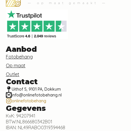
Aanbod
Fotobehang
Op maat
Outlet
Contact
Uithof 5, 9101 PA, Dokkum
info@onlinefotobehang.nl
onlinefotobehang
Gegevens
KvK: 94207941
BTW:NL866680342B01
IBAN: NL49RABO0319394468