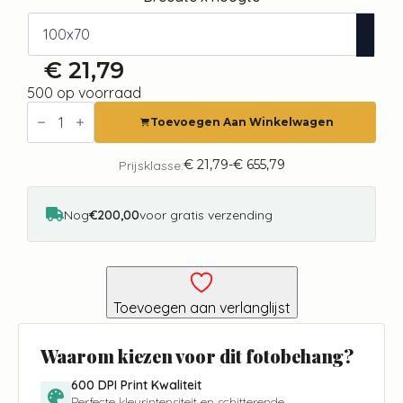
€
21,79
500 op voorraad
Fotobehang
-
Toevoegen Aan Winkelwagen
Day
in
the
€
21,79
-
€
655,79
Prijsklasse:
Prijsklasse:
Meadow
€ 21,79
-
tot
Third
€ 655,79
Nog
€200,00
voor gratis verzending
Variant
aantal
Toevoegen aan verlanglijst
Waarom kiezen voor dit fotobehang?
600 DPI Print Kwaliteit
Perfecte kleurintensiteit en schitterende