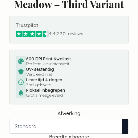
Meadow – Third Variant
Trustpilot
4.4
|
2.374 reviews
600 DPI Print Kwaliteit
Perfecte kleurintensiteit
UV-Bestendig
Verbleekt niet
Levertijd 4 dagen
Snel geleverd
Plaksel inbegrepen
Gratis meegeleverd
Afwerking
Breedte x hoogte