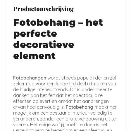
Productomschrijving
Fotobehang – het
perfecte
decoratieve
element
Fotobehangen
wordt steeds populairder en zal
zeker nog voor een lange tijd deel uitmaken van
de huidige interieurtrends. Dit is onder meer te
danken aan het feit dat het spectaculaire
effecten oplevert en omdat het aanbrengen
ervan heel eenvoudig is.
Fotobehang
maakt het
mogelijk om een bestaand interieur volledig te
veranderen, zonder een grote verbouwing uit te
voeren. Het enige wat jij hoeft te doen is het
juiste ontwerp te kiezen om er een sfeervol en