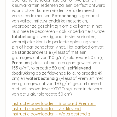
kleurvarianten. Iedereen zal een perfect ontwerp
voor zichzelf kunnen vinden, zelfs de meest
veeleisende mensen.
Fotobehang
is gemaakt
van veilige, milieuvriendelijke materialen,
waardoor ze geschikt zijn om elke kamer in het
huis mee te decoreren – ook kinderkamers.Onze
fotobehang
is verkrijgbaar in vier varianten,
waarbij elke klant de perfecte oplossing voor
zijn of haar behoeften vindt. Het aanbod omvat
de
standaardversie
(vliesstof met een
gramsgewicht van 110 g/m², rolbreedte 50 cm),
Premium
(vliesstof met een gramgewicht van
155 g/m², rolbreedte 50 cm),
zelfklevend
(bedrukking op zelfklevende folie, rolbreedte 49
cm) en
waterbestendig
(vliesstof Premium met
een gramgewicht van 170 g/m² gecombineerd
met het innovatieve HYDRO systeem in de vorm
van acryllak, rolbreedte 50 cm).
Instructie downloaden – Standard, Premium
Instructie downloaden – Zelfklevend
Instructie downloaden – Waterbestendig