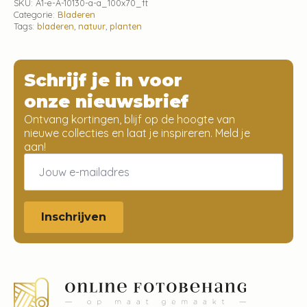
SKU:
A1-e-A-10130-a-a_100x70_ft
Categorie:
Bladeren
Tags:
bladeren
,
natuur
,
planten
Schrijf je in voor
onze nieuwsbrief
Ontvang kortingen, blijf op de hoogte van
nieuwe collecties en laat je inspireren. Meld je
aan!
Email
*
Inschrijven