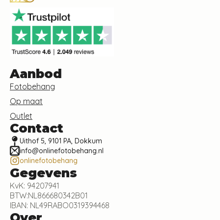
Aanbod
Fotobehang
Op maat
Outlet
Contact
Uithof 5, 9101 PA, Dokkum
info@onlinefotobehang.nl
onlinefotobehang
Gegevens
KvK: 94207941
BTW:NL866680342B01
IBAN: NL49RABO0319394468
Over