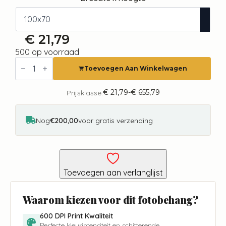
€
21,79
500 op voorraad
Fotobehang
-
Toevoegen Aan Winkelwagen
Pastel
and
Beige
€
21,79
-
€
655,79
Prijsklasse:
Prijsklasse:
Glade
€ 21,79
aantal
tot
€ 655,79
Nog
€200,00
voor gratis verzending
Toevoegen aan verlanglijst
Waarom kiezen voor dit fotobehang?
600 DPI Print Kwaliteit
Perfecte kleurintensiteit en schitterende