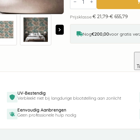
-
Leaf
Chasing
€
21,79
-
€
655,79
-
Prijsklasse:
Prijsklasse:
Second
€ 21,79
Variant
tot
aantal
€ 655,79
Nog
€200,00
voor gratis ve
T
UV-Bestendig
Verbleekt niet bij langdurige blootstelling aan zonlicht
Eenvoudig Aanbrengen
Geen professionele hulp nodig