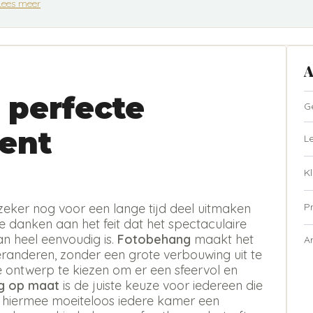
Lees meer
A
 perfecte
G
ent
L
Kl
P
zeker nog voor een lange tijd deel uitmaken
te danken aan het feit dat het spectaculaire
n heel eenvoudig is.
Fotobehang
maakt het
A
eranderen, zonder een grote verbouwing uit te
ste ontwerp te kiezen om er een sfeervol en
g op maat
is de juiste keuze voor iedereen die
t hiermee moeiteloos iedere kamer een