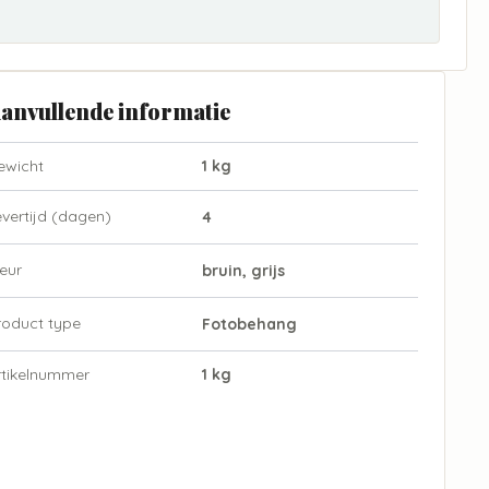
anvullende informatie
ewicht
1 kg
evertijd (dagen)
4
eur
bruin, grijs
roduct type
Fotobehang
rtikelnummer
1 kg