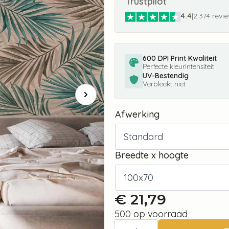
Trustpilot
4.4
|
2.374 revi
600 DPI Print Kwaliteit
Perfecte kleurintensiteit
UV-Bestendig
Verbleekt niet
Afwerking
Breedte x hoogte
€
21,79
500 op voorraad
Fotobehang