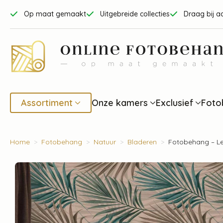
Op maat gemaakt
Uitgebreide collecties
Draag bij a
Assortiment
Onze kamers
Exclusief
Foto
Home
Fotobehang
Natuur
Bladeren
Fotobehang – Le