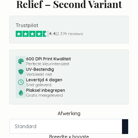
Relief – Second Variant
Trustpilot
4.4
|
2.374 reviews
600 DPI Print Kwaliteit
Perfecte kleurintensiteit
UV-Bestendig
Verbleekt niet
Levertijd 4 dagen
Snel geleverd
Plaksel inbegrepen
Gratis meegeleverd
Afwerking
Breedte x hoogte