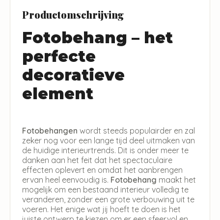
Productomschrijving
Fotobehang – het
perfecte
decoratieve
element
Fotobehangen
wordt steeds populairder en zal
zeker nog voor een lange tijd deel uitmaken van
de huidige interieurtrends. Dit is onder meer te
danken aan het feit dat het spectaculaire
effecten oplevert en omdat het aanbrengen
ervan heel eenvoudig is.
Fotobehang
maakt het
mogelijk om een bestaand interieur volledig te
veranderen, zonder een grote verbouwing uit te
voeren. Het enige wat jij hoeft te doen is het
juiste ontwerp te kiezen om er een sfeervol en