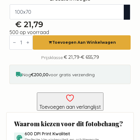
€
21,79
500 op voorraad
Fotobehang
-
Toevoegen Aan Winkelwagen
Forest
Relief
-
€
21,79
-
€
655,79
Prijsklasse:
Prijsklasse:
Second
€ 21,79
Variant
tot
aantal
€ 655,79
Nog
€200,00
voor gratis verzending
Toevoegen aan verlanglijst
Waarom kiezen voor dit fotobehang?
600 DPI Print Kwaliteit
Perfecte kleurintensiteit en schitterende