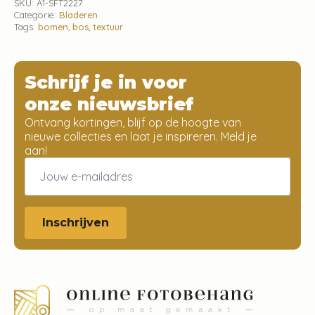
SKU:
A1-SFT2227
Categorie:
Bladeren
Tags:
bomen
,
bos
,
textuur
Schrijf je in voor
onze nieuwsbrief
Ontvang kortingen, blijf op de hoogte van
nieuwe collecties en laat je inspireren. Meld je
aan!
Email
*
Inschrijven