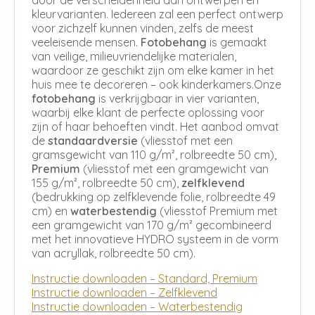
kleurvarianten. Iedereen zal een perfect ontwerp
voor zichzelf kunnen vinden, zelfs de meest
veeleisende mensen.
Fotobehang
is gemaakt
van veilige, milieuvriendelijke materialen,
waardoor ze geschikt zijn om elke kamer in het
huis mee te decoreren – ook kinderkamers.Onze
fotobehang
is verkrijgbaar in vier varianten,
waarbij elke klant de perfecte oplossing voor
zijn of haar behoeften vindt. Het aanbod omvat
de
standaardversie
(vliesstof met een
gramsgewicht van 110 g/m², rolbreedte 50 cm),
Premium
(vliesstof met een gramgewicht van
155 g/m², rolbreedte 50 cm),
zelfklevend
(bedrukking op zelfklevende folie, rolbreedte 49
cm) en
waterbestendig
(vliesstof Premium met
een gramgewicht van 170 g/m² gecombineerd
met het innovatieve HYDRO systeem in de vorm
van acryllak, rolbreedte 50 cm).
Instructie downloaden – Standard, Premium
Instructie downloaden – Zelfklevend
Instructie downloaden – Waterbestendig