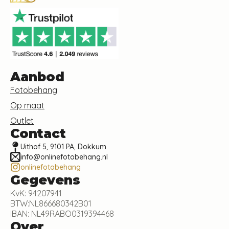
Aanbod
Fotobehang
Op maat
Outlet
Contact
Uithof 5, 9101 PA, Dokkum
info@onlinefotobehang.nl
onlinefotobehang
Gegevens
KvK: 94207941
BTW:NL866680342B01
IBAN: NL49RABO0319394468
Over