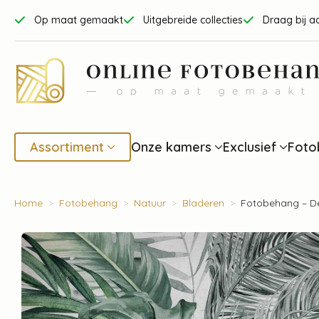
Op maat gemaakt
Uitgebreide collecties
Draag bij a
Assortiment
Onze kamers
Exclusief
Foto
Home
Fotobehang
Natuur
Bladeren
Fotobehang – D