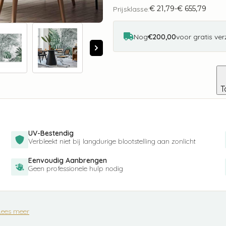
Jungle
€
21,79
-
€
655,79
aantal
Prijsklasse:
Prijsklasse:
€ 21,79
tot
€ 655,79
Nog
€200,00
voor gratis ve
T
UV-Bestendig
Verbleekt niet bij langdurige blootstelling aan zonlicht
Eenvoudig Aanbrengen
Geen professionele hulp nodig
Lees meer