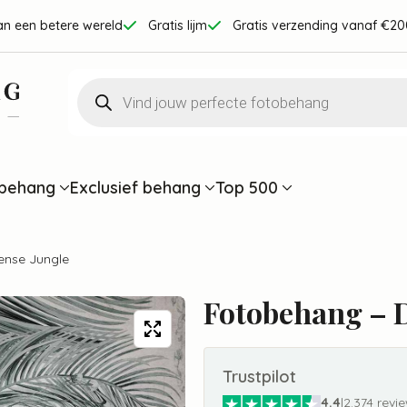
an een betere wereld
Gratis lijm
Gratis verzending vanaf €20
Producten
zoeken
behang
Exclusief behang
Top 500
ense Jungle
Fotobehang – 
Trustpilot
4.4
|
2.374 revi