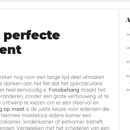
A
 perfecte
G
ent
L
Kl
P
zeker nog voor een lange tijd deel uitmaken
te danken aan het feit dat het spectaculaire
n heel eenvoudig is.
Fotobehang
maakt het
A
eranderen, zonder een grote verbouwing uit te
ste ontwerp te kiezen om er een sfeervol en
g op maat
is de juiste keuze voor iedereen die
t hiermee moeiteloos iedere kamer een
oonkamer, kinderkamer of eetkamer betreft.
rengen. Vergeleken met het schilderen van een