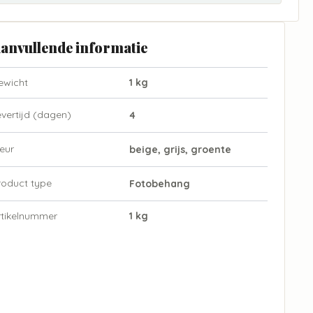
anvullende informatie
ewicht
1 kg
evertijd (dagen)
4
eur
beige, grijs, groente
roduct type
Fotobehang
rtikelnummer
1 kg