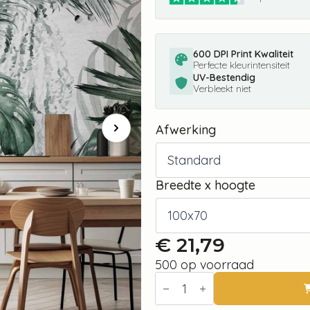
600 DPI Print Kwaliteit
Perfecte kleurintensiteit
UV-Bestendig
Verbleekt niet
Afwerking
Breedte x hoogte
€
21,79
500 op voorraad
Fotobehang
-
Dense