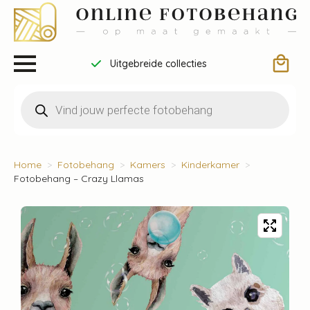
Uitgebreide collecties
Producten
zoeken
Home
Fotobehang
Kamers
Kinderkamer
Fotobehang – Crazy Llamas