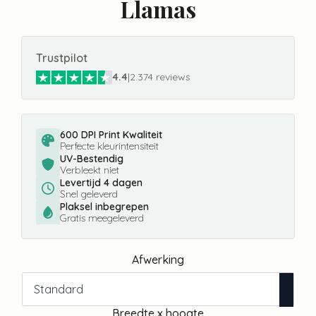
Llamas
Trustpilot
4.4
|
2.374 reviews
600 DPI Print Kwaliteit
Perfecte kleurintensiteit
UV-Bestendig
Verbleekt niet
Levertijd 4 dagen
Snel geleverd
Plaksel inbegrepen
Gratis meegeleverd
Afwerking
Breedte x hoogte