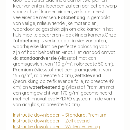
kleurvarianten. Iedereen zal een perfect ontwerp
voor zichzelf kunnen vinden, zelfs de meest
veeleisende mensen.
Fotobehang
is gemaakt
van veilige, milieuvriendelijke materialen,
waardoor ze geschikt zijn om elke kamer in het
huis mee te decoreren – ook kinderkamers.Onze
fotobehang
is verkrijgbaar in vier varianten,
waarbij elke klant de perfecte oplossing voor
zijn of haar behoeften vindt. Het aanbod omvat
de
standaardversie
(vliesstof met een
gramsgewicht van 110 g/m², rolbreedte 50 cm),
Premium
(vliesstof met een gramgewicht van
155 g/m², rolbreedte 50 cm),
zelfklevend
(bedrukking op zelfklevende folie, rolbreedte 49
cm) en
waterbestendig
(vliesstof Premium met
een gramgewicht van 170 g/m² gecombineerd
met het innovatieve HYDRO systeem in de vorm
van acryllak, rolbreedte 50 cm).
Instructie downloaden – Standard, Premium
Instructie downloaden – Zelfklevend
Instructie downloaden – Waterbestendig