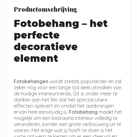
Productomschrijving
Fotobehang – het
perfecte
decoratieve
element
Fotobehangen
wordt steeds populairder en zal
zeker nog voor een lange tijd deel uitmaken van
de huidige interieurtrends. Dit is onder meer te
danken aan het feit dat het spectaculaire
effecten oplevert en omdat het aanbrengen
ervan heel eenvoudig is.
Fotobehang
maakt het
mogelijk om een bestaand interieur volledig te
veranderen, zonder een grote verbouwing uit te
voeren. Het enige wat jij hoeft te doen is het
juiste ontwerp te kiezen om er een sfeervol en