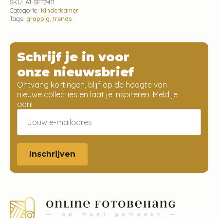
SKU:
A1-SFT2411
Categorie:
Kinderkamer
Tags:
grappig
,
trends
Schrijf je in voor
onze nieuwsbrief
Ontvang kortingen, blijf op de hoogte van
nieuwe collecties en laat je inspireren. Meld je
aan!
Email
*
Inschrijven