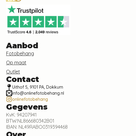
Aanbod
Fotobehang
Op maat
Outlet
Contact
Uithof 5, 9101 PA, Dokkum
info@onlinefotobehang.nl
onlinefotobehang
Gegevens
KvK: 94207941
BTW:NL866680342B01
IBAN: NL49RABO0319394468
Over