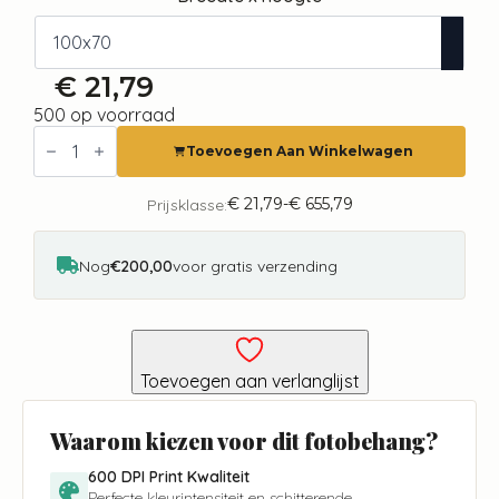
€
21,79
500 op voorraad
Fotobehang
-
Toevoegen Aan Winkelwagen
Crazy
Llamas
aantal
€
21,79
-
€
655,79
Prijsklasse:
Prijsklasse:
€ 21,79
tot
€ 655,79
Nog
€200,00
voor gratis verzending
Toevoegen aan verlanglijst
Waarom kiezen voor dit fotobehang?
600 DPI Print Kwaliteit
Perfecte kleurintensiteit en schitterende