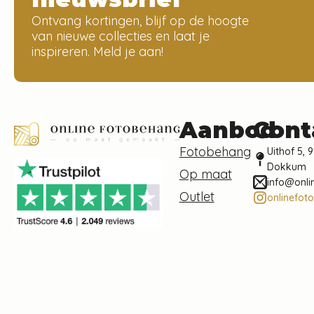
Ontvang kortingen, blijf op de hoogte
van nieuwe collecties en laat je
inspireren. Meld je aan!
Aanbod
Cont
Fotobehang
Uithof 5, 9
Dokkum
Op maat
info@onli
Outlet
onlinefot