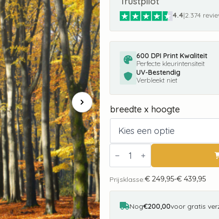
Trustpilot
4.4
|
2.374 revi
600 DPI Print Kwaliteit
Perfecte kleurintensiteit
UV-Bestendig
Verbleekt niet
breedte x hoogte
Fotobehang
Beukenlaantje
Herfst
II
€
249,95
-
€
439,95
2201
Prijsklasse:
Prijsklasse:
Holland
€ 249,95
aantal
tot
€ 439,95
Nog
€200,00
voor gratis ve