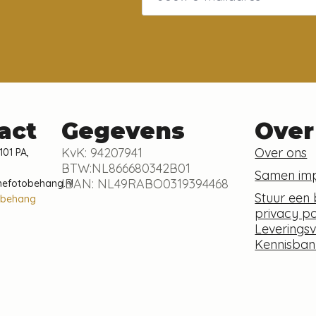
act
Gegevens
Over
KvK: 94207941
Over ons
101 PA,
BTW:NL866680342B01
Samen im
IBAN: NL49RABO0319394468
nefotobehang.nl
Stuur een 
obehang
privacy po
Leverings
Kennisban