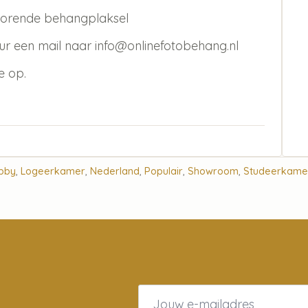
ehorende behangplaksel
ur een mail naar info@onlinefotobehang.nl
e op.
bby
,
Logeerkamer
,
Nederland
,
Populair
,
Showroom
,
Studeerkame
Email
*