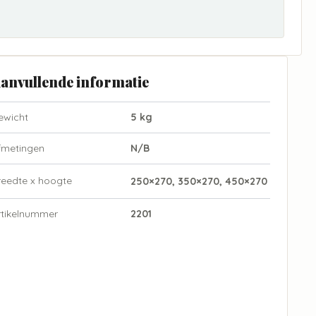
anvullende informatie
ewicht
5 kg
fmetingen
N/B
reedte x hoogte
250×270, 350×270, 450×270
rtikelnummer
2201