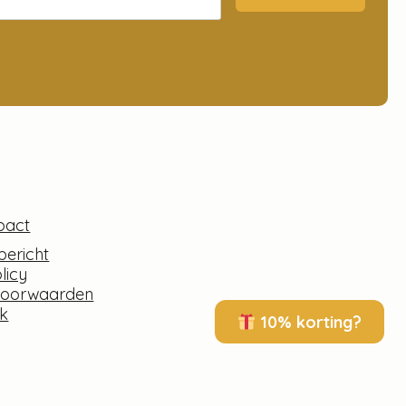
pact
bericht
licy
voorwaarden
k
10% korting?