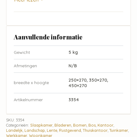
Aanvullende informatie
Gewicht
5 kg
Afmetingen
N/B
250×270, 350×270,
breedte x hoogte
450×270
Artikelnummer
3354
SKU:
3354
Categorieën:
Slaapkamer
,
Bladeren
,
Bomen
,
Bos
,
Kantoor
,
Landelijk
,
Landschap
,
Lente
,
Rustgevend
,
Thuiskantoor
,
Tuinkamer
,
Werkkamer
,
Woonkamer