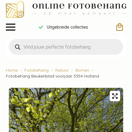
Uitgebreide collecties
Producten
zoeken
Home
Fotobehang
Natuur
Bomen
Fotobehang Beukenblad voorjaar 3354 Holland