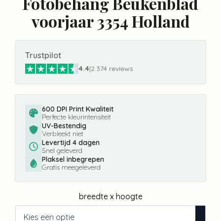
Fotobehang Beukenblad
voorjaar 3354 Holland
Trustpilot
4.4
|
2.374 reviews
600 DPI Print Kwaliteit
Perfecte kleurintensiteit
UV-Bestendig
Verbleekt niet
Levertijd 4 dagen
Snel geleverd
Plaksel inbegrepen
Gratis meegeleverd
breedte x hoogte