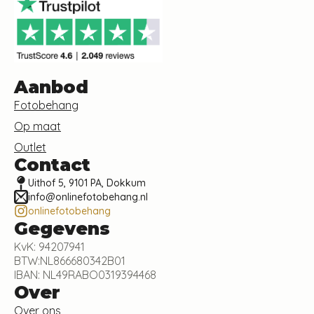
Aanbod
Fotobehang
Op maat
Outlet
Contact
Uithof 5, 9101 PA, Dokkum
info@onlinefotobehang.nl
onlinefotobehang
Gegevens
KvK: 94207941
BTW:NL866680342B01
IBAN: NL49RABO0319394468
Over
Over ons