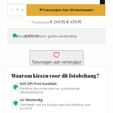
Fotobehang
Beukenblad
Toevoegen Aan Winkelwagen
voorjaar
3354
Holland
€
249,95
-
€
439,95
Prijsklasse:
Prijsklasse:
aantal
€ 249,95
tot
€ 439,95
Nog
€200,00
voor gratis verzending
Toevoegen aan verlanglijst
Waarom kiezen voor dit fotobehang?
600 DPI Print Kwaliteit
Perfecte kleurintensiteit en schitterende
detailweergave
UV-Bestendig
Verbleekt niet bij langdurige blootstelling aan
zonlicht