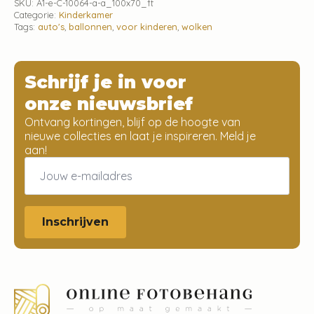
SKU:
A1-e-C-10064-a-a_100x70_ft
Categorie:
Kinderkamer
Tags:
auto's
,
ballonnen
,
voor kinderen
,
wolken
Schrijf je in voor
onze nieuwsbrief
Ontvang kortingen, blijf op de hoogte van
nieuwe collecties en laat je inspireren. Meld je
aan!
Email
*
Inschrijven