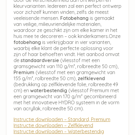
kleurvarianten. Iedereen zal een perfect ontwerp
voor zichzelf kunnen vinden, zelfs de meest
veeleisende mensen.
Fotobehang
is gemaakt
van veilige, milieuvriendelijke materialen,
waardoor ze geschikt zijn om elke kamer in het
huis mee te decoreren – ook kinderkamers.Onze
fotobehang
is verkrijgbaar in vier varianten,
waarbij elke klant de perfecte oplossing voor
zijn of haar behoeften vindt. Het aanbod omvat
de
standaardversie
(vliesstof met een
gramsgewicht van 110 g/m², rolbreedte 50 cm),
Premium
(vliesstof met een gramgewicht van
155 g/m², rolbreedte 50 cm),
zelfklevend
(bedrukking op zelfklevende folie, rolbreedte 49
cm) en
waterbestendig
(vliesstof Premium met
een gramgewicht van 170 g/m² gecombineerd
met het innovatieve HYDRO systeem in de vorm
van acryllak, rolbreedte 50 cm).
Instructie downloaden – Standard, Premium
Instructie downloaden – Zelfklevend
Instructie downloaden – Waterbestendig