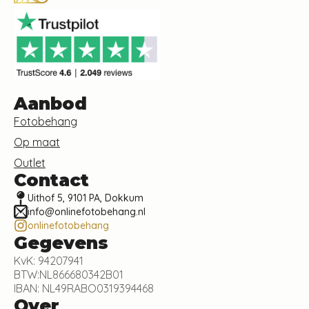
Aanbod
Fotobehang
Op maat
Outlet
Contact
Uithof 5, 9101 PA, Dokkum
info@onlinefotobehang.nl
onlinefotobehang
Gegevens
KvK: 94207941
BTW:NL866680342B01
IBAN: NL49RABO0319394468
Over