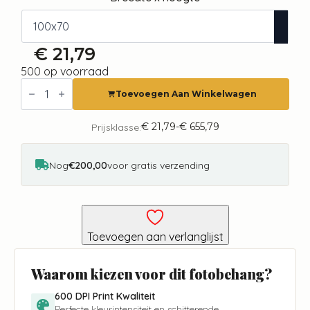
€
21,79
500 op voorraad
Fotobehang
-
Toevoegen Aan Winkelwagen
Teddy
Bear
in
€
21,79
-
€
655,79
Prijsklasse:
Prijsklasse:
a
€ 21,79
Racing
tot
Car
€ 655,79
Nog
€200,00
voor gratis verzending
aantal
Toevoegen aan verlanglijst
Waarom kiezen voor dit fotobehang?
600 DPI Print Kwaliteit
Perfecte kleurintensiteit en schitterende