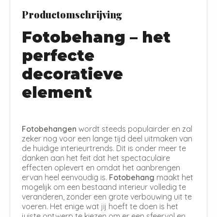
Productomschrijving
Fotobehang – het
perfecte
decoratieve
element
Fotobehangen
wordt steeds populairder en zal
zeker nog voor een lange tijd deel uitmaken van
de huidige interieurtrends. Dit is onder meer te
danken aan het feit dat het spectaculaire
effecten oplevert en omdat het aanbrengen
ervan heel eenvoudig is.
Fotobehang
maakt het
mogelijk om een bestaand interieur volledig te
veranderen, zonder een grote verbouwing uit te
voeren. Het enige wat jij hoeft te doen is het
juiste ontwerp te kiezen om er een sfeervol en