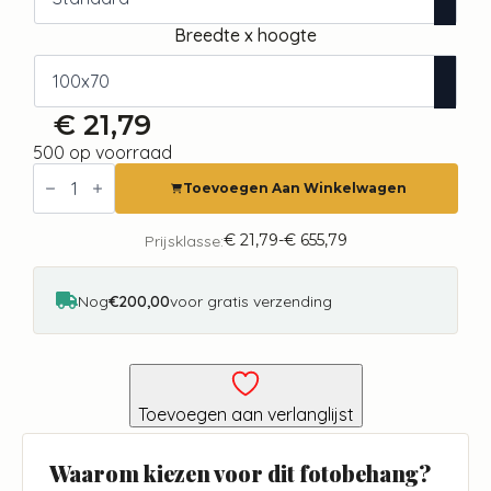
Breedte x hoogte
€
21,79
500 op voorraad
Fotobehang
-
Toevoegen Aan Winkelwagen
Subtle
Illustration
With
€
21,79
-
€
655,79
Prijsklasse:
Prijsklasse:
Forest
€ 21,79
Animals
tot
aantal
€ 655,79
Nog
€200,00
voor gratis verzending
Toevoegen aan verlanglijst
Waarom kiezen voor dit fotobehang?