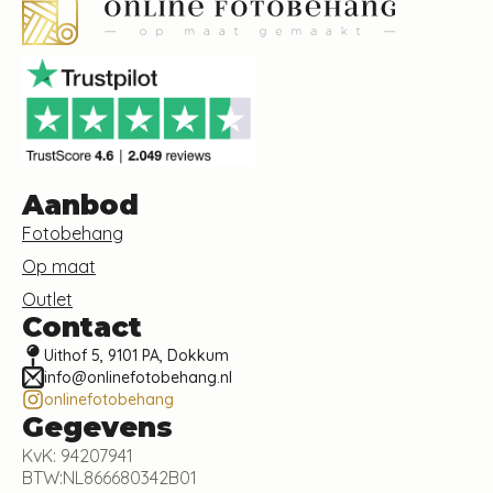
Aanbod
Fotobehang
Op maat
Outlet
Contact
Uithof 5, 9101 PA, Dokkum
info@onlinefotobehang.nl
onlinefotobehang
Gegevens
KvK: 94207941
BTW:NL866680342B01