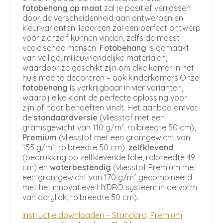
fotobehang op maat
zal je positief verrassen
door de verscheidenheid aan ontwerpen en
kleurvarianten. Iedereen zal een perfect ontwerp
voor zichzelf kunnen vinden, zelfs de meest
veeleisende mensen.
Fotobehang
is gemaakt
van veilige, milieuvriendelijke materialen,
waardoor ze geschikt zijn om elke kamer in het
huis mee te decoreren – ook kinderkamers.Onze
fotobehang
is verkrijgbaar in vier varianten,
waarbij elke klant de perfecte oplossing voor
zijn of haar behoeften vindt. Het aanbod omvat
de
standaardversie
(vliesstof met een
gramsgewicht van 110 g/m², rolbreedte 50 cm),
Premium
(vliesstof met een gramgewicht van
155 g/m², rolbreedte 50 cm),
zelfklevend
(bedrukking op zelfklevende folie, rolbreedte 49
cm) en
waterbestendig
(vliesstof Premium met
een gramgewicht van 170 g/m² gecombineerd
met het innovatieve HYDRO systeem in de vorm
van acryllak, rolbreedte 50 cm).
Instructie downloaden – Standard, Premium