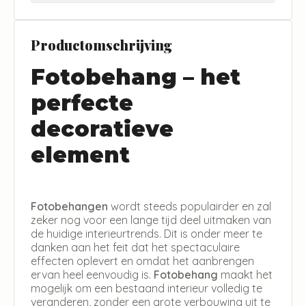
Productomschrijving
Fotobehang – het
perfecte
decoratieve
element
Fotobehangen
wordt steeds populairder en zal
zeker nog voor een lange tijd deel uitmaken van
de huidige interieurtrends. Dit is onder meer te
danken aan het feit dat het spectaculaire
effecten oplevert en omdat het aanbrengen
ervan heel eenvoudig is.
Fotobehang
maakt het
mogelijk om een bestaand interieur volledig te
veranderen, zonder een grote verbouwing uit te