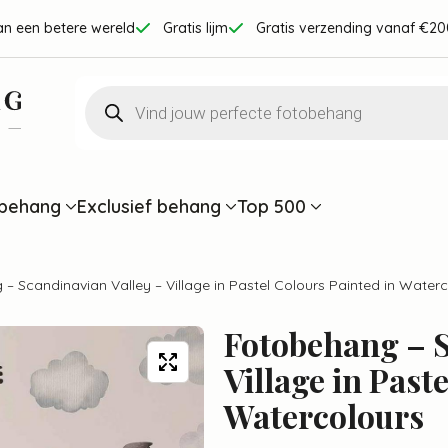
an een betere wereld
Gratis lijm
Gratis verzending vanaf €20
Producten
zoeken
behang
Exclusief behang
Top 500
– Scandinavian Valley – Village in Pastel Colours Painted in Water
Fotobehang – S
Village in Past
Watercolours