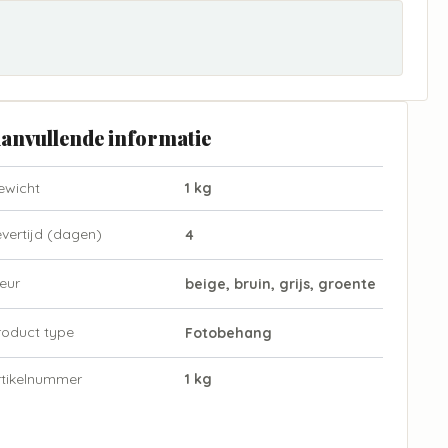
anvullende informatie
ewicht
1 kg
evertijd (dagen)
4
eur
beige, bruin, grijs, groente
roduct type
Fotobehang
rtikelnummer
1 kg