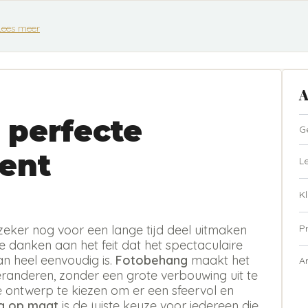
Lees meer
A
 perfecte
G
ent
L
Kl
P
zeker nog voor een lange tijd deel uitmaken
te danken aan het feit dat het spectaculaire
n heel eenvoudig is.
Fotobehang
maakt het
A
eranderen, zonder een grote verbouwing uit te
ste ontwerp te kiezen om er een sfeervol en
g op maat
is de juiste keuze voor iedereen die