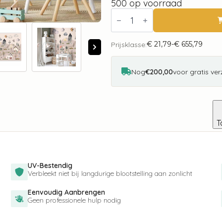
500 op voorraad
Fotobehang
-
Scandinavian
Valley
€
21,79
-
€
655,79
-
Prijsklasse:
Prijsklasse:
Village
€ 21,79
in
tot
Pastel
€ 655,79
Nog
€200,00
voor gratis ve
Colours
Painted
in
Watercolours
aantal
T
UV-Bestendig
Verbleekt niet bij langdurige blootstelling aan zonlicht
Eenvoudig Aanbrengen
Geen professionele hulp nodig