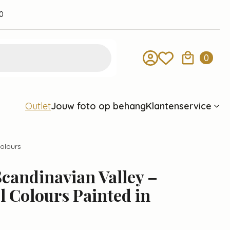
0
0
Jouw foto op behang
Klantenservice
Outlet
colours
candinavian Valley –
el Colours Painted in