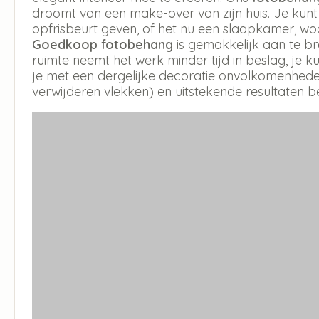
droomt van een make-over van zijn huis. Je kun
opfrisbeurt geven, of het nu een slaapkamer, w
Goedkoop fotobehang
is gemakkelijk aan te b
ruimte neemt het werk minder tijd in beslag, je
je met een dergelijke decoratie onvolkomenheden
verwijderen vlekken) en uitstekende resultaten b