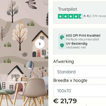
Trustpilot
4.4
|
2.374 revi
600 DPI Print Kwaliteit
Perfecte kleurintensiteit
UV-Bestendig
Verbleekt niet
Afwerking
Breedte x hoogte
€
21,79