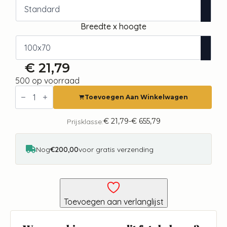
Breedte x hoogte
€
21,79
500 op voorraad
Fotobehang
-
Toevoegen Aan Winkelwagen
Leaves
and
Shapes
€
21,79
-
€
655,79
Prijsklasse:
Prijsklasse:
-
€ 21,79
Jungle
tot
in
€ 655,79
Nog
€200,00
voor gratis verzending
Faded
Colours
With
Animals
aantal
Toevoegen aan verlanglijst