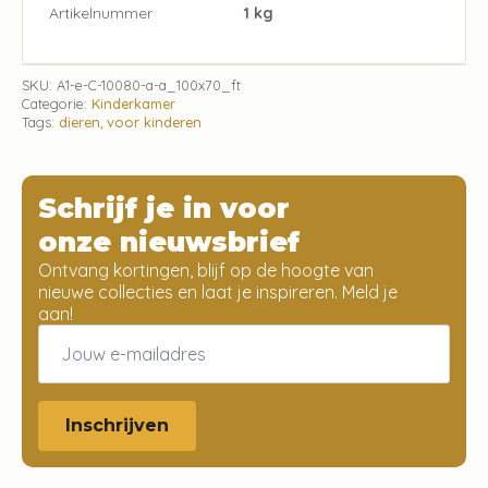
Artikelnummer
1 kg
SKU:
A1-e-C-10080-a-a_100x70_ft
Categorie:
Kinderkamer
Tags:
dieren
,
voor kinderen
Schrijf je in voor
onze nieuwsbrief
Ontvang kortingen, blijf op de hoogte van
nieuwe collecties en laat je inspireren. Meld je
aan!
Email
*
Inschrijven