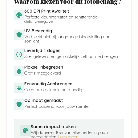
Waarom kiezen voor dit fotobehang?
600 DPI Print Kwaliteit
Perfecte kleurintensiteit en schitterende
detailweergave
UV-Bestendig
Verbleekt niet bij langdurige blootstelling aan
zonlicht
Levertijd 4 dagen
Snel geleverd en gemakkelijk zelf aan te brengen
Plaksel inbegrepen
Gratis meegeleverd
Eenvoudig Aanbrengen
Geen professionele hulp nodig
Op maat gemaakt
Perfect passend voor jouw ruimte
Samen impact maken
Wij doneren 10% van elke bestelling aan
goede doelen.
Lees meer