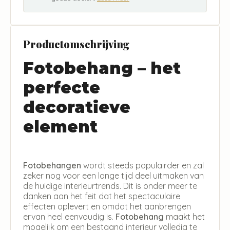
Productomschrijving
Fotobehang – het
perfecte
decoratieve
element
Fotobehangen
wordt steeds populairder en zal
zeker nog voor een lange tijd deel uitmaken van
de huidige interieurtrends. Dit is onder meer te
danken aan het feit dat het spectaculaire
effecten oplevert en omdat het aanbrengen
ervan heel eenvoudig is.
Fotobehang
maakt het
mogelijk om een bestaand interieur volledig te