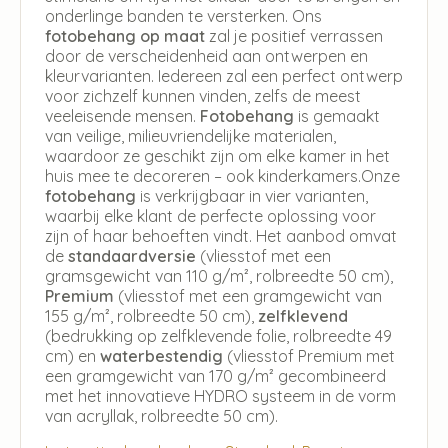
onderlinge banden te versterken. Ons
fotobehang op maat
zal je positief verrassen
door de verscheidenheid aan ontwerpen en
kleurvarianten. Iedereen zal een perfect ontwerp
voor zichzelf kunnen vinden, zelfs de meest
veeleisende mensen.
Fotobehang
is gemaakt
van veilige, milieuvriendelijke materialen,
waardoor ze geschikt zijn om elke kamer in het
huis mee te decoreren – ook kinderkamers.Onze
fotobehang
is verkrijgbaar in vier varianten,
waarbij elke klant de perfecte oplossing voor
zijn of haar behoeften vindt. Het aanbod omvat
de
standaardversie
(vliesstof met een
gramsgewicht van 110 g/m², rolbreedte 50 cm),
Premium
(vliesstof met een gramgewicht van
155 g/m², rolbreedte 50 cm),
zelfklevend
(bedrukking op zelfklevende folie, rolbreedte 49
cm) en
waterbestendig
(vliesstof Premium met
een gramgewicht van 170 g/m² gecombineerd
met het innovatieve HYDRO systeem in de vorm
van acryllak, rolbreedte 50 cm).