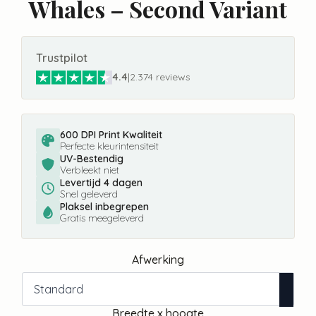
Whales – Second Variant
Trustpilot
4.4
|
2.374 reviews
600 DPI Print Kwaliteit
Perfecte kleurintensiteit
UV-Bestendig
Verbleekt niet
Levertijd 4 dagen
Snel geleverd
Plaksel inbegrepen
Gratis meegeleverd
Afwerking
Breedte x hoogte