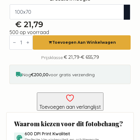
€
21,79
500 op voorraad
Fotobehang
-
Toevoegen Aan Winkelwagen
Dream
Of
Whales
€
21,79
-
€
655,79
Prijsklasse:
Prijsklasse:
-
€ 21,79
Second
tot
Variant
€ 655,79
Nog
€200,00
voor gratis verzending
aantal
Toevoegen aan verlanglijst
Waarom kiezen voor dit fotobehang?
600 DPI Print Kwaliteit
Perfecte kleurintensiteit en schitterende