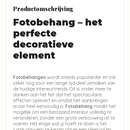
Productomschrijving
Fotobehang – het
perfecte
decoratieve
element
Fotobehangen
wordt steeds populairder en zal
zeker nog voor een lange tijd deel uitmaken van
de huidige interieurtrends. Dit is onder meer te
danken aan het feit dat het spectaculaire
effecten oplevert en omdat het aanbrengen
ervan heel eenvoudig is.
Fotobehang
maakt het
mogelijk om een bestaand interieur volledig te
veranderen, zonder een grote verbouwing uit te
voeren. Het enige wat jij hoeft te doen is het
juiste ontwerp te kiezen om er een sfeervol en