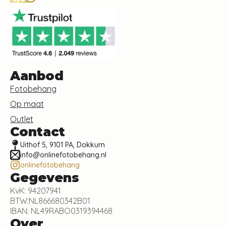
Aanbod
Fotobehang
Op maat
Outlet
Contact
Uithof 5, 9101 PA, Dokkum
info@onlinefotobehang.nl
onlinefotobehang
Gegevens
KvK: 94207941
BTW:NL866680342B01
IBAN: NL49RABO0319394468
Over