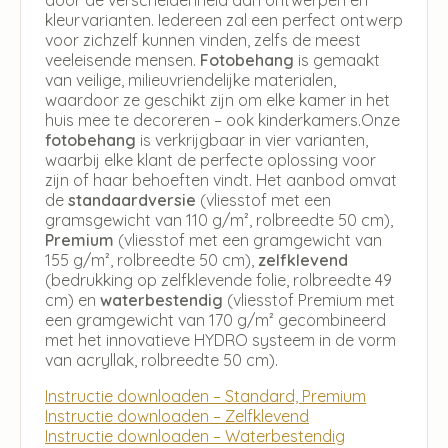
kleurvarianten. Iedereen zal een perfect ontwerp
voor zichzelf kunnen vinden, zelfs de meest
veeleisende mensen.
Fotobehang
is gemaakt
van veilige, milieuvriendelijke materialen,
waardoor ze geschikt zijn om elke kamer in het
huis mee te decoreren – ook kinderkamers.Onze
fotobehang
is verkrijgbaar in vier varianten,
waarbij elke klant de perfecte oplossing voor
zijn of haar behoeften vindt. Het aanbod omvat
de
standaardversie
(vliesstof met een
gramsgewicht van 110 g/m², rolbreedte 50 cm),
Premium
(vliesstof met een gramgewicht van
155 g/m², rolbreedte 50 cm),
zelfklevend
(bedrukking op zelfklevende folie, rolbreedte 49
cm) en
waterbestendig
(vliesstof Premium met
een gramgewicht van 170 g/m² gecombineerd
met het innovatieve HYDRO systeem in de vorm
van acryllak, rolbreedte 50 cm).
Instructie downloaden – Standard, Premium
Instructie downloaden – Zelfklevend
Instructie downloaden – Waterbestendig