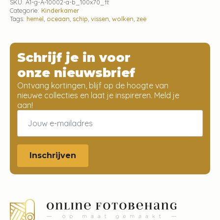
SKU:
A1-g-A-10002-a-b_100x70_ft
Categorie:
Kinderkamer
Tags:
hemel
,
oceaan
,
schip
,
vissen
,
wolken
,
zee
Schrijf je in voor
onze nieuwsbrief
Ontvang kortingen, blijf op de hoogte van
nieuwe collecties en laat je inspireren. Meld je
aan!
Email
*
Inschrijven