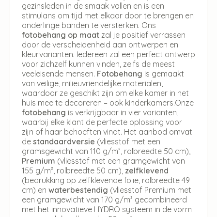
gezinsleden in de smaak vallen en is een
stimulans om tijd met elkaar door te brengen en
onderlinge banden te versterken. Ons
fotobehang op maat
zal je positief verrassen
door de verscheidenheid aan ontwerpen en
kleurvarianten. Iedereen zal een perfect ontwerp
voor zichzelf kunnen vinden, zelfs de meest
veeleisende mensen.
Fotobehang
is gemaakt
van veilige, milieuvriendelijke materialen,
waardoor ze geschikt zijn om elke kamer in het
huis mee te decoreren – ook kinderkamers.Onze
fotobehang
is verkrijgbaar in vier varianten,
waarbij elke klant de perfecte oplossing voor
zijn of haar behoeften vindt. Het aanbod omvat
de
standaardversie
(vliesstof met een
gramsgewicht van 110 g/m², rolbreedte 50 cm),
Premium
(vliesstof met een gramgewicht van
155 g/m², rolbreedte 50 cm),
zelfklevend
(bedrukking op zelfklevende folie, rolbreedte 49
cm) en
waterbestendig
(vliesstof Premium met
een gramgewicht van 170 g/m² gecombineerd
met het innovatieve HYDRO systeem in de vorm