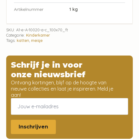
Artikelnummer
1 kg
SKU:
A1-e-A-10020-a-c_100x70_ft
Categorie:
Kinderkamer
Tags:
katten
,
meisje
Schrijf je in voor
onze nieuwsbrief
Ontvang kortingen, blijf op de hoogte van
nieuwe collecties en laat je inspireren. Meld je
aan!
Email
*
Inschrijven