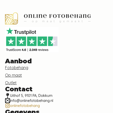
Aanbod
Fotobehang
Op maat
Outlet
Contact
Uithof 5, 9101 PA, Dokkum
info@onlinefotobehang.nl
onlinefotobehang
Gegevens