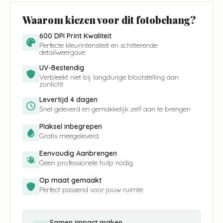
children
aantal
Waarom kiezen voor dit fotobehang?
600 DPI Print Kwaliteit
Perfecte kleurintensiteit en schitterende
detailweergave
UV-Bestendig
Verbleekt niet bij langdurige blootstelling aan
zonlicht
Levertijd 4 dagen
Snel geleverd en gemakkelijk zelf aan te brengen
Plaksel inbegrepen
Gratis meegeleverd
Eenvoudig Aanbrengen
Geen professionele hulp nodig
Op maat gemaakt
Perfect passend voor jouw ruimte
Samen impact maken