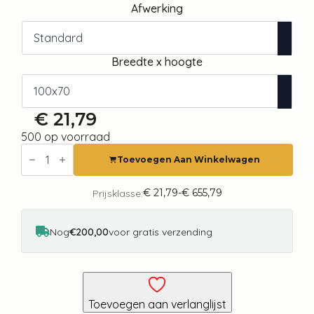
Afwerking
Breedte x hoogte
€
21,79
500 op voorraad
Fotobehang
-
Toevoegen Aan Winkelwagen
Cheetahs
in
the
€
21,79
-
€
655,79
Prijsklasse:
Prijsklasse:
jungle
€ 21,79
-
tot
landscape
€ 655,79
Nog
€200,00
voor gratis verzending
with
exotic
animals
with
palm
trees
Toevoegen aan verlanglijst
for