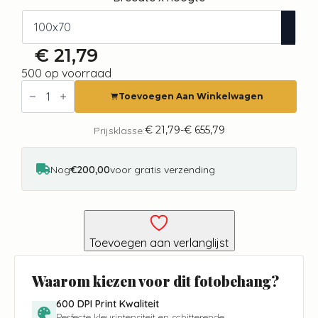
€
21,79
500 op voorraad
Fotobehang
-
Toevoegen Aan Winkelwagen
Bridge
to
Dreams
€
21,79
-
€
655,79
Prijsklasse:
Prijsklasse:
aantal
€ 21,79
tot
€ 655,79
Nog
€200,00
voor gratis verzending
Toevoegen aan verlanglijst
Waarom kiezen voor dit fotobehang?
600 DPI Print Kwaliteit
Perfecte kleurintensiteit en schitterende