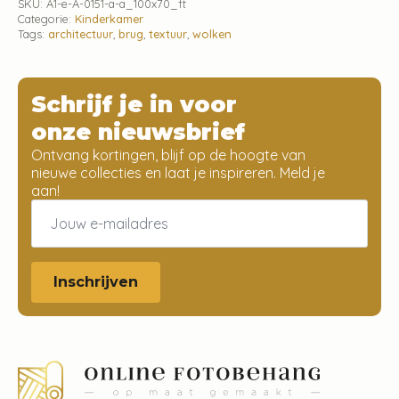
SKU:
A1-e-A-0151-a-a_100x70_ft
Categorie:
Kinderkamer
Tags:
architectuur
,
brug
,
textuur
,
wolken
Schrijf je in voor
onze nieuwsbrief
Ontvang kortingen, blijf op de hoogte van
nieuwe collecties en laat je inspireren. Meld je
aan!
Email
*
Inschrijven