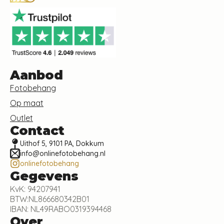
Aanbod
Fotobehang
Op maat
Outlet
Contact
Uithof 5, 9101 PA, Dokkum
info@onlinefotobehang.nl
onlinefotobehang
Gegevens
KvK: 94207941
BTW:NL866680342B01
IBAN: NL49RABO0319394468
Over