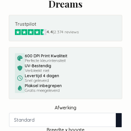
Dreams
Trustpilot
4.4
|
2.374 reviews
600 DPI Print Kwaliteit
Perfecte kleurintensiteit
UV-Bestendig
Verbleekt niet
Levertijd 4 dagen
Snel geleverd
Plaksel inbegrepen
Gratis meegeleverd
Afwerking
Breedte x hoogte