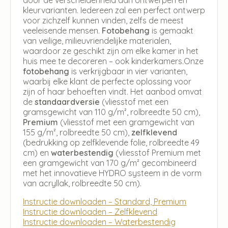
kleurvarianten. Iedereen zal een perfect ontwerp
voor zichzelf kunnen vinden, zelfs de meest
veeleisende mensen.
Fotobehang
is gemaakt
van veilige, milieuvriendelijke materialen,
waardoor ze geschikt zijn om elke kamer in het
huis mee te decoreren – ook kinderkamers.Onze
fotobehang
is verkrijgbaar in vier varianten,
waarbij elke klant de perfecte oplossing voor
zijn of haar behoeften vindt. Het aanbod omvat
de
standaardversie
(vliesstof met een
gramsgewicht van 110 g/m², rolbreedte 50 cm),
Premium
(vliesstof met een gramgewicht van
155 g/m², rolbreedte 50 cm),
zelfklevend
(bedrukking op zelfklevende folie, rolbreedte 49
cm) en
waterbestendig
(vliesstof Premium met
een gramgewicht van 170 g/m² gecombineerd
met het innovatieve HYDRO systeem in de vorm
van acryllak, rolbreedte 50 cm).
Instructie downloaden – Standard, Premium
Instructie downloaden – Zelfklevend
Instructie downloaden – Waterbestendig