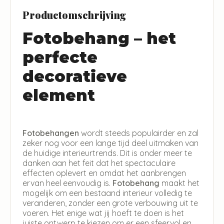
Productomschrijving
Fotobehang – het
perfecte
decoratieve
element
Fotobehangen
wordt steeds populairder en zal
zeker nog voor een lange tijd deel uitmaken van
de huidige interieurtrends. Dit is onder meer te
danken aan het feit dat het spectaculaire
effecten oplevert en omdat het aanbrengen
ervan heel eenvoudig is.
Fotobehang
maakt het
mogelijk om een bestaand interieur volledig te
veranderen, zonder een grote verbouwing uit te
voeren. Het enige wat jij hoeft te doen is het
juiste ontwerp te kiezen om er een sfeervol en