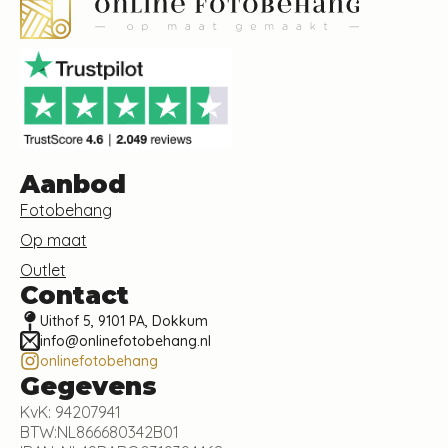
Aanbod
Fotobehang
Op maat
Outlet
Contact
Uithof 5, 9101 PA, Dokkum
info@onlinefotobehang.nl
onlinefotobehang
Gegevens
KvK: 94207941
BTW:NL866680342B01