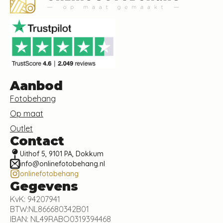
Aanbod
Fotobehang
Op maat
Outlet
Contact
Uithof 5, 9101 PA, Dokkum
info@onlinefotobehang.nl
onlinefotobehang
Gegevens
KvK: 94207941
BTW:NL866680342B01
IBAN: NL49RABO0319394468