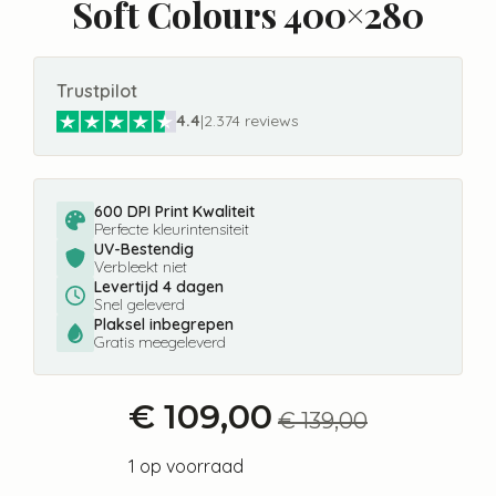
Soft Colours 400×280
Trustpilot
4.4
|
2.374 reviews
600 DPI Print Kwaliteit
Perfecte kleurintensiteit
UV-Bestendig
Verbleekt niet
Levertijd 4 dagen
Snel geleverd
Plaksel inbegrepen
Gratis meegeleverd
€
109,00
€
139,00
Oorspronkelijke
Huidige
prijs
prijs
1 op voorraad