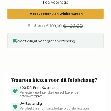
was:
is:
1 op voorraad
€ 139,00.
€ 109,00.
Toevoegen Aan Winkelwagen
Prijsklasse:
€
139,00
€
109,00
Oorspronkelijke
Huidige
prijs
prijs
was:
is:
€ 139,00.
€ 109,00.
Nog
€200,00
voor gratis verzending
Waarom kiezen voor dit fotobehang?
600 DPI Print Kwaliteit
Perfecte kleurintensiteit en schitterende
detailweergave
UV-Bestendig
Verbleekt niet bij langdurige blootstelling aan