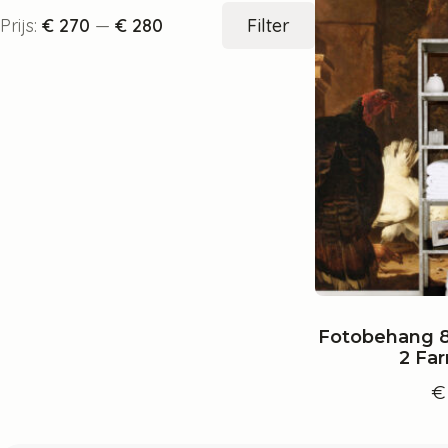
Min.
Max.
Prijs:
€ 270
—
€ 280
Filter
prijs
prijs
Fotobehang 
2 Fa
€