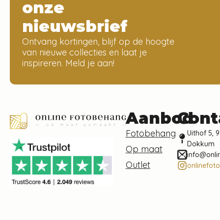
onze
nieuwsbrief
Ontvang kortingen, blijf op de hoogte
van nieuwe collecties en laat je
inspireren. Meld je aan!
Aanbod
Cont
Fotobehang
Uithof 5, 9
Dokkum
Op maat
info@onli
Outlet
onlinefot