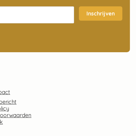
Inschrijven
pact
bericht
licy
voorwaarden
k