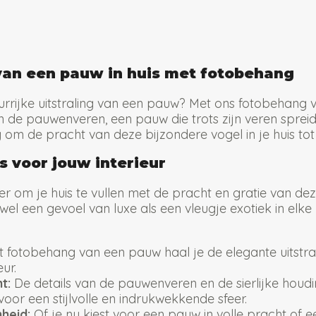
an een pauw in huis met fotobehang
kleurrijke uitstraling van een pauw? Met ons fotobehang
n de pauwenveren, een pauw die trots zijn veren spreidt,
om de pracht van deze bijzondere vogel in je huis tot
 voor jouw interieur
om je huis te vullen met de pracht en gratie van deze
 een gevoel van luxe als een vleugje exotiek in elke
 fotobehang van een pauw haal je de elegante uitstral
eur.
t:
De details van de pauwenveren en de sierlijke houd
 voor een stijlvolle en indrukwekkende sfeer.
heid:
Of je nu kiest voor een pauw in volle pracht of 