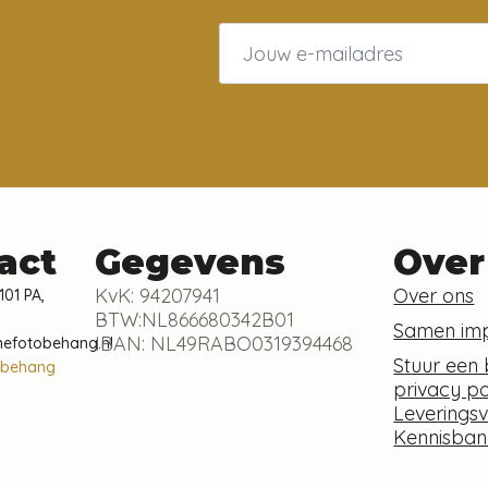
Email
*
act
Gegevens
Over
KvK: 94207941
Over ons
101 PA,
BTW:NL866680342B01
Samen im
IBAN: NL49RABO0319394468
nefotobehang.nl
Stuur een 
obehang
privacy po
Leverings
Kennisban