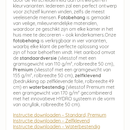
door de verscheidenheid aan ontwerpen en
kleurvarianten. Iedereen zal een perfect ontwerp
voor zichzelf kunnen vinden, zelfs de meest
veeleisende mensen.
Fotobehang
is gemaakt
van veilige, milieuvriendelijke materialen,
waardoor ze geschikt zijn om elke kamer in het
huis mee te decoreren – ook kinderkamers.Onze
fotobehang
is verkrijgbaar in vier varianten,
waarbij elke klant de perfecte oplossing voor
zijn of haar behoeften vindt. Het aanbod omvat
de
standaardversie
(vliesstof met een
gramsgewicht van 110 g/m², rolbreedte 50 cm),
Premium
(vliesstof met een gramgewicht van
155 g/m², rolbreedte 50 cm),
zelfklevend
(bedrukking op zelfklevende folie, rolbreedte 49
cm) en
waterbestendig
(vliesstof Premium met
een gramgewicht van 170 g/m² gecombineerd
met het innovatieve HYDRO systeem in de vorm
van acryllak, rolbreedte 50 cm).
Instructie downloaden – Standard, Premium
Instructie downloaden – Zelfklevend
Instructie downloaden – Waterbestendig