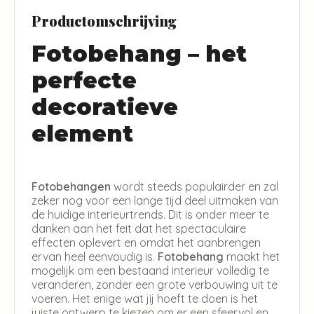
Productomschrijving
Fotobehang – het
perfecte
decoratieve
element
Fotobehangen
wordt steeds populairder en zal
zeker nog voor een lange tijd deel uitmaken van
de huidige interieurtrends. Dit is onder meer te
danken aan het feit dat het spectaculaire
effecten oplevert en omdat het aanbrengen
ervan heel eenvoudig is.
Fotobehang
maakt het
mogelijk om een bestaand interieur volledig te
veranderen, zonder een grote verbouwing uit te
voeren. Het enige wat jij hoeft te doen is het
juiste ontwerp te kiezen om er een sfeervol en