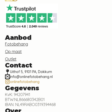
Aanbod
Fotobehang
Op maat
Outlet
Contact
Uithof 5, 9101 PA, Dokkum
info@onlinefotobehang.nl
onlinefotobehang
Gegevens
KvK: 94207941
BTW:NL866680342B01
IBAN: NL49RABO0319394468
Over