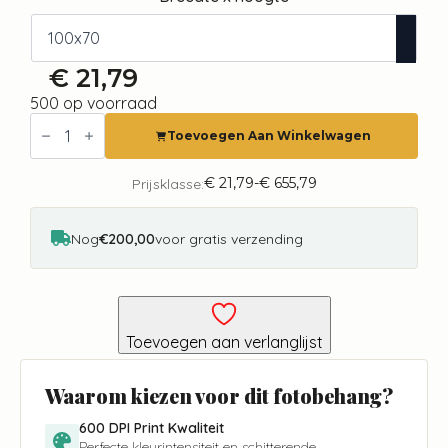
€
21,79
500 op voorraad
Fotobehang
-
Toevoegen Aan Winkelwagen
Watercolor
Birds
aantal
€
21,79
-
€
655,79
Prijsklasse:
Prijsklasse:
€ 21,79
tot
€ 655,79
Nog
€200,00
voor gratis verzending
Toevoegen aan verlanglijst
Waarom kiezen voor dit fotobehang?
600 DPI Print Kwaliteit
Perfecte kleurintensiteit en schitterende