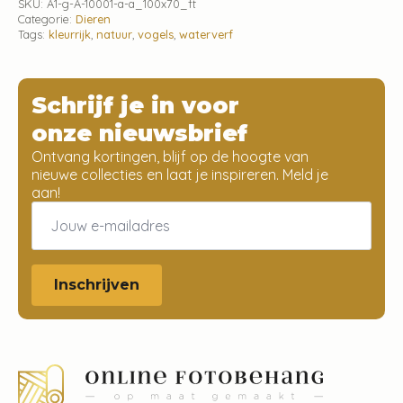
SKU:
A1-g-A-10001-a-a_100x70_ft
Categorie:
Dieren
Tags:
kleurrijk
,
natuur
,
vogels
,
waterverf
Schrijf je in voor
onze nieuwsbrief
Ontvang kortingen, blijf op de hoogte van
nieuwe collecties en laat je inspireren. Meld je
aan!
Email
*
Inschrijven