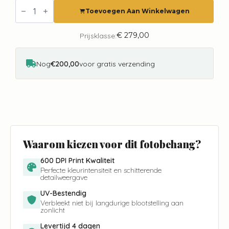
Fotobehang
8046
Toevoegen Aan Winkelwagen
Painted
Mem.
2
€
279,00
Prijsklasse:
The
Threatened
Hen
Nog
€200,00
voor gratis verzending
aantal
Waarom kiezen voor dit fotobehang?
600 DPI Print Kwaliteit
Perfecte kleurintensiteit en schitterende
detailweergave
UV-Bestendig
Verbleekt niet bij langdurige blootstelling aan
zonlicht
Levertijd 4 dagen