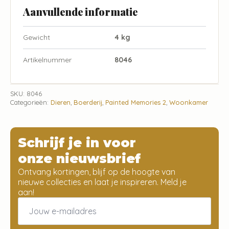
Aanvullende informatie
Gewicht
4 kg
Artikelnummer
8046
SKU:
8046
Categorieën:
Dieren
,
Boerderij
,
Painted Memories 2
,
Woonkamer
Schrijf je in voor
onze nieuwsbrief
Ontvang kortingen, blijf op de hoogte van
nieuwe collecties en laat je inspireren. Meld je
aan!
Email
*