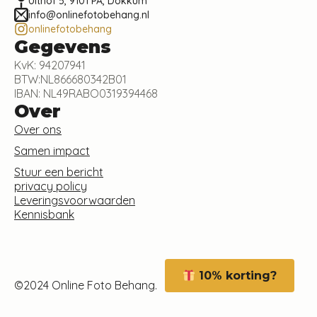
Uithof 5, 9101 PA, Dokkum
info@onlinefotobehang.nl
onlinefotobehang
Gegevens
KvK: 94207941
BTW:NL866680342B01
IBAN: NL49RABO0319394468
Over
Over ons
Samen impact
Stuur een bericht
privacy policy
Leveringsvoorwaarden
Kennisbank
10% korting?
©2024 Online Foto Behang.